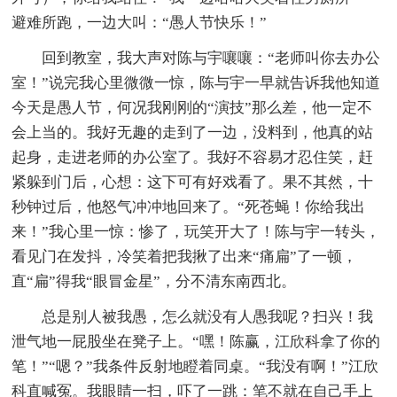
避难所跑，一边大叫：“愚人节快乐！”
回到教室，我大声对陈与宇嚷嚷：“老师叫你去办公
室！”说完我心里微微一惊，陈与宇一早就告诉我他知道
今天是愚人节，何况我刚刚的“演技”那么差，他一定不
会上当的。我好无趣的走到了一边，没料到，他真的站
起身，走进老师的办公室了。我好不容易才忍住笑，赶
紧躲到门后，心想：这下可有好戏看了。果不其然，十
秒钟过后，他怒气冲冲地回来了。“死苍蝇！你给我出
来！”我心里一惊：惨了，玩笑开大了！陈与宇一转头，
看见门在发抖，冷笑着把我揪了出来“痛扁”了一顿，
直“扁”得我“眼冒金星”，分不清东南西北。
总是别人被我愚，怎么就没有人愚我呢？扫兴！我
泄气地一屁股坐在凳子上。“嘿！陈赢，江欣科拿了你的
笔！”“嗯？”我条件反射地瞪着同桌。“我没有啊！”江欣
科直喊冤。我眼睛一扫，吓了一跳：笔不就在自己手上