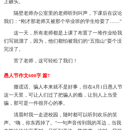
上砸头。
隔壁老师办公室里的老师听到叫声，下课后在议论
我们：“刚才那老师又被那个毕业班的学生给耍了……”
这一天，所有老师都是上课了布置了一堆作业给我
们写就溜了，因为，他们都怕被我们的“五指山”耍个没
完没了。
苦了老师，这可轻松了我们！
愚人节作文600字 篇7
撒谎话、骗人本来就不是好事，但在4月1日愚人节
这一天里，可让人们过了把骗人的瘾，让別人上当受
骗，那可是一件很开心的事。
清晨时我一走进校园，随时都可以听到欢乐的笑
声。"嗨，你东西掉了。"一句声音传到我的耳边，当我