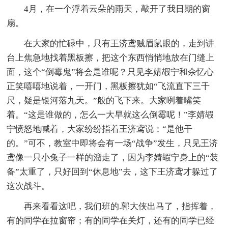
4月，在一个浮着云朵的雨天，敲开了我日期的窗
扇。
在大家的忙碌中，只有王济鸢贼眉鼠眼的，走到讲
台上焦急地找着黑板擦，把这个东西悄悄地放在门缝上
面，这个“倒霉鬼”将会是谁呢？只见李婧嘏宁和余忆心
正笑嘻嘻地说着，一开门，黑板擦犹如“飞流直下三千
尺，疑是银河落九天。”般的飞下来。大家咧着嘴笑
着。“这是谁做的，怎么一大早就这么倒霉呢！”李婧嘏
宁愤怒地喊着，大家纷纷指着王济鸢说：“是他干
的。”可不，教室中即将会有一场“战争”发生，只见王济
鸢像一只小兔子一样的溜走了，因为李婧嘏宁身上的“装
备”太重了，只好回到“休息地”去，这下王济鸢才躲过了
这次战斗。
再来看看这吧，我们班的.郭大侠出马了，指挥着，
有的同学在拉窗帘；有的同学在关灯，还有的同学已经