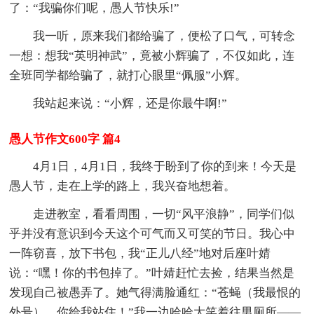
了：“我骗你们呢，愚人节快乐!”
我一听，原来我们都给骗了，便松了口气，可转念
一想：想我“英明神武”，竟被小辉骗了，不仅如此，连
全班同学都给骗了，就打心眼里“佩服”小辉。
我站起来说：“小辉，还是你最牛啊!”
愚人节作文600字 篇4
4月1日，4月1日，我终于盼到了你的到来！今天是
愚人节，走在上学的路上，我兴奋地想着。
走进教室，看看周围，一切“风平浪静”，同学们似
乎并没有意识到今天这个可气而又可笑的节日。我心中
一阵窃喜，放下书包，我“正儿八经”地对后座叶婧
说：“嘿！你的书包掉了。”叶婧赶忙去捡，结果当然是
发现自己被愚弄了。她气得满脸通红：“苍蝇（我最恨的
外号），你给我站住！”我一边哈哈大笑着往男厕所——