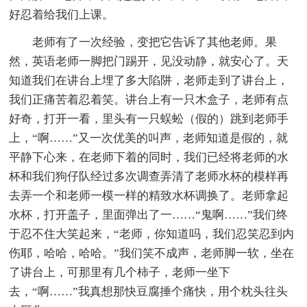
好忍着给我们上课。
老师有了一次经验，变把它告诉了其他老师。果
然，英语老师一脚把门踢开，见没动静，就安心了。天
知道我们在讲台上埋了多大陷阱，老师走到了讲台上，
我们正痛苦着忍着笑。讲台上有一只木盒子，老师有点
好奇，打开一看，里头有一只蜈蚣（假的）跳到老师手
上，“啊……”又一次优美的叫声，老师知道是假的，就
平静下心来，在老师下着的同时，我们已经将老师的水
杯和我们狗仔队经过多次调查弄清了老师水杯的模样再
去弄一个和老师一模一样的精致水杯调换了。老师拿起
水杯，打开盖子，里面弹出了一……“鬼啊……”我们终
于忍不住大笑起来，“老师，你知道吗，我们忍笑忍到内
伤耶，哈哈，哈哈。”我们笑不成声，老师脚一软，坐在
了讲台上，可那里有几个柿子，老师一坐下
去，“啊……”我真想那快豆腐捶个痛快，用个枕头往头