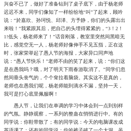
兴奋不已了，做好了准备钻到了桌子底下，由于杨老师
迟迟不来，同学们像知了一样纷纷地“叫”了起来，顾吟
说：“於嘉欣、孙珂悦、邱泽、方予静，你们的头露出出
来啦！”我紧跟其后，把自己的头埋得紧紧的，“3！2！
1!低头，杨老师来了！”话音刚落，教室里突然间黑暗无
比，感觉空无一人，杨老师好像伸手不见五指，正在这
时，张家荣举起了愚人节的海报，大家异口同声地
说：“愚人节快乐！”老师不由的笑了起来，说：“你们这
是在愚我吗？哦，对了明天下雨春游取消了。”同学们忽
然间垂头丧气的，个个耷拉着脑袋。其实这不是真的，
老师也在愚我们呢，杨老师能到滴水不漏，坚持一天，
我可是打心底里佩服啊！
愚人节，让我们在单调的学习中体会到一点到别样
的气氛。静静观察，一系列的整蛊在悄悄进行中。有的
同学说：你鞋带散了；有的同学说：今天的电脑课改成
英语课了；还有的同学说：你的裤子破了一个大洞。虽