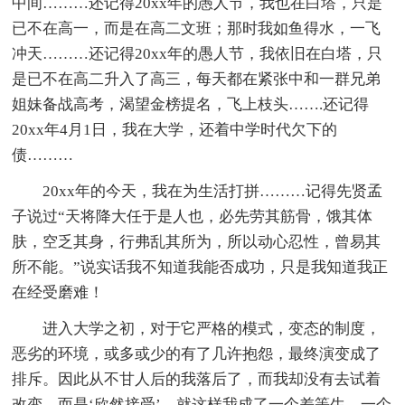
中间………还记得20xx年的愚人节，我也在白塔，只是
已不在高一，而是在高二文班；那时我如鱼得水，一飞
冲天………还记得20xx年的愚人节，我依旧在白塔，只
是已不在高二升入了高三，每天都在紧张中和一群兄弟
姐妹备战高考，渴望金榜提名，飞上枝头…….还记得
20xx年4月1日，我在大学，还着中学时代欠下的
债………
20xx年的今天，我在为生活打拼………记得先贤孟
子说过“天将降大任于是人也，必先劳其筋骨，饿其体
肤，空乏其身，行弗乱其所为，所以动心忍性，曾易其
所不能。”说实话我不知道我能否成功，只是我知道我正
在经受磨难！
进入大学之初，对于它严格的模式，变态的制度，
恶劣的环境，或多或少的有了几许抱怨，最终演变成了
排斥。因此从不甘人后的我落后了，而我却没有去试着
改变，而是‘欣然接受’，就这样我成了一个差等生，一个