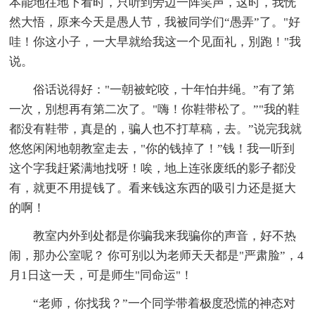
本能地往地下看时，只听到旁边一阵笑声，这时，我恍
然大悟，原来今天是愚人节，我被同学们“愚弄”了。"好
哇！你这小子，一大早就给我这一个见面礼，別跑！"我
说。
俗话说得好："一朝被蛇咬，十年怕井绳。”有了第
一次，別想再有第二次了。"嗨！你鞋带松了。”"我的鞋
都没有鞋带，真是的，骗人也不打草稿，去。”说完我就
悠悠闲闲地朝教室走去，"你的钱掉了！”钱！我一听到
这个字我赶紧满地找呀！唉，地上连张废纸的影子都没
有，就更不用提钱了。看来钱这东西的吸引力还是挺大
的啊！
教室内外到处都是你骗我来我骗你的声音，好不热
闹，那办公室呢？ 你可别以为老师天天都是"严肃脸”，4
月1日这一天，可是师生"同命运"！
“老师，你找我？”一个同学带着极度恐慌的神态对