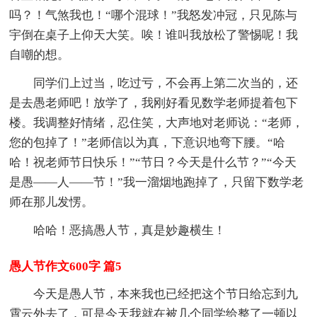
吗？！气煞我也！“哪个混球！”我怒发冲冠，只见陈与
宇倒在桌子上仰天大笑。唉！谁叫我放松了警惕呢！我
自嘲的想。
同学们上过当，吃过亏，不会再上第二次当的，还
是去愚老师吧！放学了，我刚好看见数学老师提着包下
楼。我调整好情绪，忍住笑，大声地对老师说：“老师，
您的包掉了！”老师信以为真，下意识地弯下腰。“哈
哈！祝老师节日快乐！”“节日？今天是什么节？”“今天
是愚——人——节！”我一溜烟地跑掉了，只留下数学老
师在那儿发愣。
哈哈！恶搞愚人节，真是妙趣横生！
愚人节作文600字 篇5
今天是愚人节，本来我也已经把这个节日给忘到九
霄云外去了，可是今天我就在被几个同学给整了一顿以