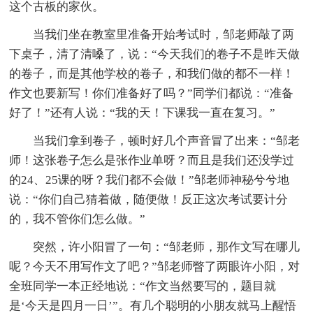
这个古板的家伙。
当我们坐在教室里准备开始考试时，邹老师敲了两
下桌子，清了清嗓了，说：“今天我们的卷子不是昨天做
的卷子，而是其他学校的卷子，和我们做的都不一样！
作文也要新写！你们准备好了吗？”同学们都说：“准备
好了！”还有人说：“我的天！下课我一直在复习。”
当我们拿到卷子，顿时好几个声音冒了出来：“邹老
师！这张卷子怎么是张作业单呀？而且是我们还没学过
的24、25课的呀？我们都不会做！”邹老师神秘兮兮地
说：“你们自己猜着做，随便做！反正这次考试要计分
的，我不管你们怎么做。”
突然，许小阳冒了一句：“邹老师，那作文写在哪儿
呢？今天不用写作文了吧？”邹老师瞥了两眼许小阳，对
全班同学一本正经地说：“作文当然要写的，题目就
是‘今天是四月一日’”。有几个聪明的小朋友就马上醒悟