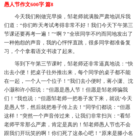
愚人节作文600字 篇8
今天我们刚做完早操，邹老师就满脸严肃地训斥我
们道：“你们昨天考试考得非常不好！我们今天下午第三
节课还要再考一遍！”“啊？”全班同学不约而同地发出了
一种抱怨的声音，我的心怦怦直跳，很多同学都准备复
习，个个拿着语文书读了起来。
等到下午第三节课时，邹老师还非常逼真地说：“快
出去小便！把桌子往外推出来，每个同学的桌子都不能
在一起，一个人一个位子！”我们去小便时，蒋小潇、沈
小灏和许小阳说：“但愿是愚人节！但愿是邹老师骗我
们！”我也说：“但愿邹老师一把卷子发下来，就说‘今天
是愚人节，然后就把卷子传上去！”同学们都说：“但愿
这样！”突然一个声音传过来，让我们非常扫兴：“看邹
老师平常那么严肃，肯定是真的！邹老师愚人节也不会
跟我们开玩笑的啊！你们死了这条心吧！”原来是滕小名