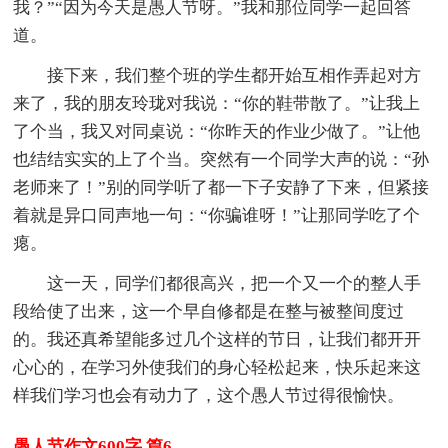
我？”“因为今天是愚人节呀。”我和那位同学一起回答
道。
接下来，我们整个班的学生都开始互相作弄起对方
来了，我的朋友玲珑对我说：“你的鞋带散了。”让我上
了个当，我又对同桌说：“你昨天的作业少做了。”让他
也结结实实的上了个当。突然有一个同学大声的说：“孙
老师来了！”别的同学听了都一下子安静了下来，但紧接
着就是异口同声地一句：“你骗谁呀！”让那同学吃了个
瘪。
这一天，同学们都很高兴，把一个又一个的整人手
段给使了出来，这一个早自修都是在整与被整间度过
的。我还真希望能多过几个这样的节日，让我们都开开
心心的，在学习外使我们的身心轻松起来，快乐起来这
样我们学习也会有动力了，这个愚人节过得很愉快。
愚人节作文600字 篇6