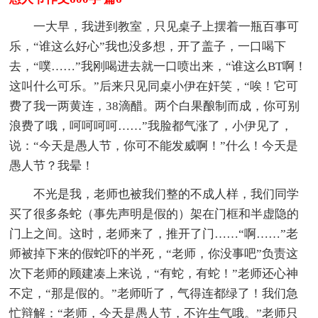
一大早，我进到教室，只见桌子上摆着一瓶百事可
乐，“谁这么好心”我也没多想，开了盖子，一口喝下
去，“噗……”我刚喝进去就一口喷出来，“谁这么BT啊！
这叫什么可乐。”后来只见同桌小伊在奸笑，“唉！它可
费了我一两黄连，38滴醋。两个白果酿制而成，你可别
浪费了哦，呵呵呵呵……”我脸都气涨了，小伊见了，
说：“今天是愚人节，你可不能发威啊！”什么！今天是
愚人节？我晕！
不光是我，老师也被我们整的不成人样，我们同学
买了很多条蛇（事先声明是假的）架在门框和半虚隐的
门上之间。这时，老师来了，推开了门……“啊……”老
师被掉下来的假蛇吓的半死，“老师，你没事吧”负责这
次下老师的顾建凑上来说，“有蛇，有蛇！”老师还心神
不定，“那是假的。”老师听了，气得连都绿了！我们急
忙辩解：“老师，今天是愚人节，不许生气哦。”老师只