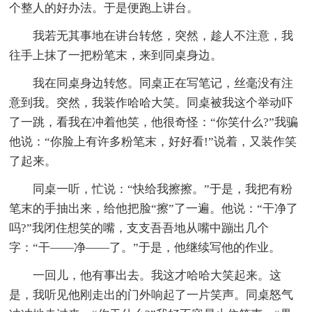
个整人的好办法。于是便跑上讲台。
我若无其事地在讲台转悠，突然，趁人不注意，我
往手上抹了一把粉笔末，来到同桌身边。
我在同桌身边转悠。同桌正在写笔记，丝毫没有注
意到我。突然，我装作哈哈大笑。同桌被我这个举动吓
了一跳，看我在冲着他笑，他很奇怪：“你笑什么?”我骗
他说：“你脸上有许多粉笔末，好好看!”说着，又装作笑
了起来。
同桌一听，忙说：“快给我擦擦。”于是，我把有粉
笔末的手抽出来，给他把脸“擦”了一遍。他说：“干净了
吗?”我闭住想笑的嘴，支支吾吾地从嘴中蹦出几个
字：“干——净——了。”于是，他继续写他的作业。
一回儿，他有事出去。我这才哈哈大笑起来。这
是，我听见他刚走出的门外响起了一片笑声。同桌怒气