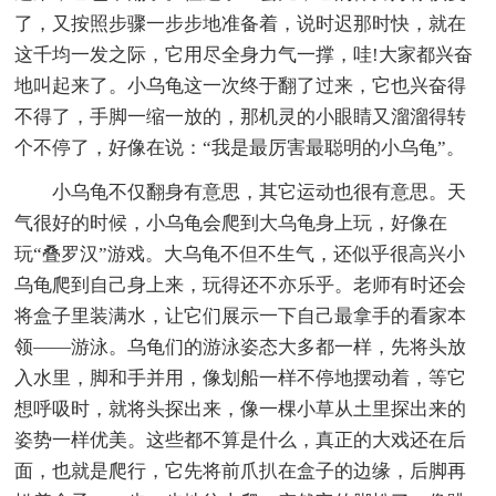
了，又按照步骤一步步地准备着，说时迟那时快，就在
这千均一发之际，它用尽全身力气一撑，哇!大家都兴奋
地叫起来了。小乌龟这一次终于翻了过来，它也兴奋得
不得了，手脚一缩一放的，那机灵的小眼睛又溜溜得转
个不停了，好像在说：“我是最厉害最聪明的小乌龟”。
小乌龟不仅翻身有意思，其它运动也很有意思。天
气很好的时候，小乌龟会爬到大乌龟身上玩，好像在
玩“叠罗汉”游戏。大乌龟不但不生气，还似乎很高兴小
乌龟爬到自己身上来，玩得还不亦乐乎。老师有时还会
将盒子里装满水，让它们展示一下自己最拿手的看家本
领——游泳。乌龟们的游泳姿态大多都一样，先将头放
入水里，脚和手并用，像划船一样不停地摆动着，等它
想呼吸时，就将头探出来，像一棵小草从土里探出来的
姿势一样优美。这些都不算是什么，真正的大戏还在后
面，也就是爬行，它先将前爪扒在盒子的边缘，后脚再