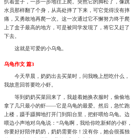
扒着盒子，一步一步地往上爬。突然它的脚松了，像跳
水员那样翻了个身，从高处摔了下来，可它觉得没有摔
痛，又勇敢地再爬一次。这一次通过它不懈努力终于爬
上了盒子最高的地方，可是被同学发现了，将它又赶了
下去。
这就是可爱的小乌龟。
乌龟作文 篇3
今天早晨，奶奶出去买菜时，问我晚上想吃什么，
我故意回答要吃小虾。
等到奶奶买菜回来了，我趁着她换衣服时，偷偷地
拿了几只最小的虾——它是乌龟的最爱。然后，急忙跑
上楼，蹑手蹑脚地打开门到阳台里，把虾喂给乌龟。边
喂边小声地对乌龟说：“乌龟啊，我给你吃新鲜的小虾，
你要好好陪伴奶奶，奶奶需要你！没有你，她会很孤独