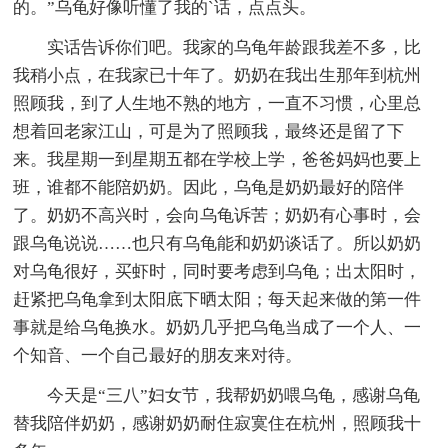
的。”乌龟好像听懂了我的`话，点点头。
实话告诉你们吧。我家的乌龟年龄跟我差不多，比
我稍小点，在我家已十年了。奶奶在我出生那年到杭州
照顾我，到了人生地不熟的地方，一直不习惯，心里总
想着回老家江山，可是为了照顾我，最终还是留了下
来。我星期一到星期五都在学校上学，爸爸妈妈也要上
班，谁都不能陪奶奶。因此，乌龟是奶奶最好的陪伴
了。奶奶不高兴时，会向乌龟诉苦；奶奶有心事时，会
跟乌龟说说……也只有乌龟能和奶奶谈话了。所以奶奶
对乌龟很好，买虾时，同时要考虑到乌龟；出太阳时，
赶紧把乌龟拿到太阳底下晒太阳；每天起来做的第一件
事就是给乌龟换水。奶奶几乎把乌龟当成了一个人、一
个知音、一个自己最好的朋友来对待。
今天是“三八”妇女节，我帮奶奶喂乌龟，感谢乌龟
替我陪伴奶奶，感谢奶奶耐住寂寞住在杭州，照顾我十