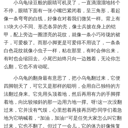
小乌龟绿豆般的眼睛可机灵了，一直滴溜溜地转个
不停，眼睛下面有一张小嘴巴紧闭着，呈三角形，看起
像一条弯弯的白线，好像在对着我们微笑一样。背上有
13块大小不同、形态各异的壳，像士兵披在身上的铠
甲，配上旁边一圈漂亮的花纹，就像一条小巧玲珑的裙
子，可爱极了。而那小脚更是可爱得不用说了，一条条
白色花纹就像小虫子一样，粘在那里，有时会伸出来，
有时也会缩回去。小尾巴始终只向一边翘着，无论你怎
么翻，它也不肯动呢。
小乌龟的翻身最有意思了，把小乌龟翻过来，它便
四脚朝天了，可它又是那样的聪明，会用自己独特的方
法翻过身来。它先用头顶着地，然后再用有力的手脚撑
着地，向比较倾斜的那一边用力地一撑。呀!这一次没翻
过来，它并没有气馁，心里想着再接再历吧!同学们着急
地为它呐喊着，“加油，加油!”可是任凭大家怎么叫它翻
过来，它也不翻了。但过了一会儿，它的体力好像恢复