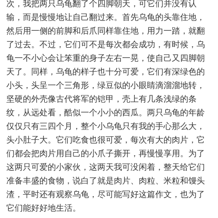
次，我把两只乌龟翻了个四脚朝天，可它们并没有认
输，而是慢慢地让自己翻过来。首先乌龟的头靠住地，
然后用一侧的前脚和后爪同样靠住地，用力一踏，就翻
了过去。不过，它们可不是每次都会成功，有时候，乌
龟一不小心会让笨重的身子左右一晃，使自己又四脚朝
天了。同样，乌龟的样子也十分可爱，它们有深绿色的
小头，头呈一个三角形，绿豆似的小眼睛滴溜溜地转，
坚硬的外壳像古代将军的铠甲，壳上有几条浅绿的条
纹，从远处看，酷似一个小小的西瓜。两只乌龟的年龄
仅仅只有三四个月，整个小乌龟只有我的手心那么大，
头小肚子大。它们吃食也很可爱，每次有大的肉片，它
们都会把肉片用自己的小爪子撕开，再慢慢享用。为了
这两只可爱的小家伙，这两天我可没闲着，整天给它们
准备丰盛的食物，说白了就是肉片、肉粒、米粒和馒头
渣，平时还有观察乌龟，尽可能写好这篇作文，也为了
它们能好好地生活。