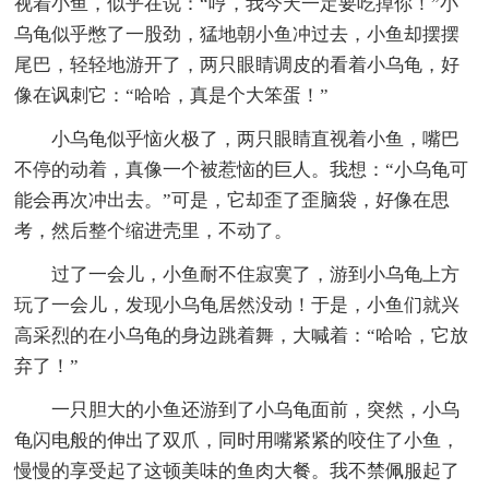
视着小鱼，似乎在说：“哼，我今天一定要吃掉你！”小
乌龟似乎憋了一股劲，猛地朝小鱼冲过去，小鱼却摆摆
尾巴，轻轻地游开了，两只眼睛调皮的看着小乌龟，好
像在讽刺它：“哈哈，真是个大笨蛋！”
小乌龟似乎恼火极了，两只眼睛直视着小鱼，嘴巴
不停的动着，真像一个被惹恼的巨人。我想：“小乌龟可
能会再次冲出去。”可是，它却歪了歪脑袋，好像在思
考，然后整个缩进壳里，不动了。
过了一会儿，小鱼耐不住寂寞了，游到小乌龟上方
玩了一会儿，发现小乌龟居然没动！于是，小鱼们就兴
高采烈的在小乌龟的身边跳着舞，大喊着：“哈哈，它放
弃了！”
一只胆大的小鱼还游到了小乌龟面前，突然，小乌
龟闪电般的伸出了双爪，同时用嘴紧紧的咬住了小鱼，
慢慢的享受起了这顿美味的鱼肉大餐。我不禁佩服起了