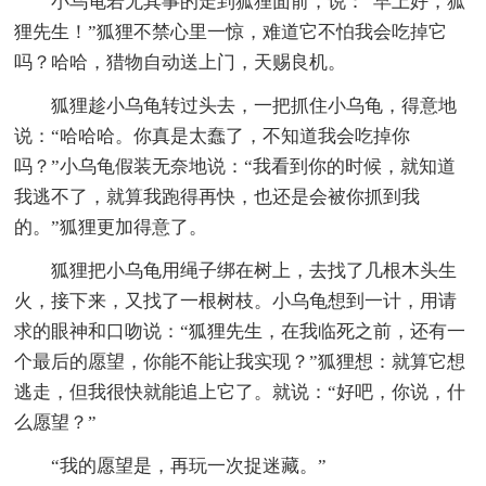
小乌龟若无其事的走到狐狸面前，说：“早上好，狐
狸先生！”狐狸不禁心里一惊，难道它不怕我会吃掉它
吗？哈哈，猎物自动送上门，天赐良机。
狐狸趁小乌龟转过头去，一把抓住小乌龟，得意地
说：“哈哈哈。你真是太蠢了，不知道我会吃掉你
吗？”小乌龟假装无奈地说：“我看到你的时候，就知道
我逃不了，就算我跑得再快，也还是会被你抓到我
的。”狐狸更加得意了。
狐狸把小乌龟用绳子绑在树上，去找了几根木头生
火，接下来，又找了一根树枝。小乌龟想到一计，用请
求的眼神和口吻说：“狐狸先生，在我临死之前，还有一
个最后的愿望，你能不能让我实现？”狐狸想：就算它想
逃走，但我很快就能追上它了。就说：“好吧，你说，什
么愿望？”
“我的愿望是，再玩一次捉迷藏。”