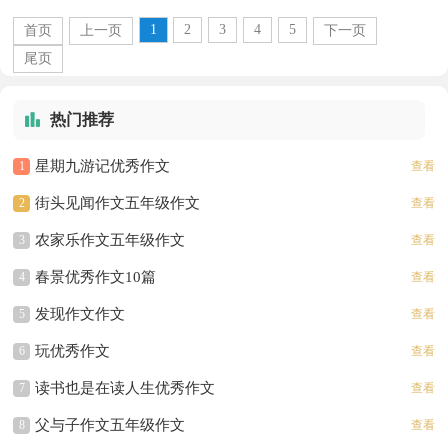
的言语活动。一篇什么样的作文才能称之为
1
2
3
4
5
首页
上一页
下一页
优秀作文呢？以下是...
尾页
热门推荐
星期九游记优秀作文
1
查看
街头见闻作文五年级作文
2
查看
农家乐作文五年级作文
3
查看
春景优秀作文10篇
4
查看
发现作文作文
5
查看
玩优秀作文
6
查看
读书也是在读人生优秀作文
7
查看
父与子作文五年级作文
8
查看