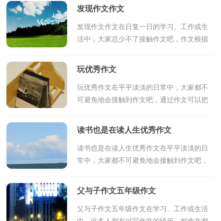
题作文。如何写一篇有思想、有文采的作文
发现作文作文
呢？下面是小编收集...
发现作文作文在日复一日的学习、工作或生
活中，大家总少不了接触作文吧，作文根据
体裁的不同可以分为记叙文、说明文、应用
文、议论文。一篇什么样的作文才能称之为
玩优秀作文
优秀作文呢？以...
玩优秀作文在平平淡淡的日常中，大家都不
可避免地会接触到作文吧，通过作文可以把
我们那些零零散散的思想，聚集在一块。那
么你有了解过作文吗？下面是小编为大家整
读书也是在读人生优秀作文
理的玩优秀作文，欢...
读书也是在读人生优秀作文在平平淡淡的日
常中，大家都不可避免地会接触到作文吧，
作文是从内部言语向外部言语的过渡，即从
经过压缩的简要的、自己能明白的语言，向
父与子作文五年级作文
开展的、具有规范...
父与子作文五年级作文在学习、工作或生活