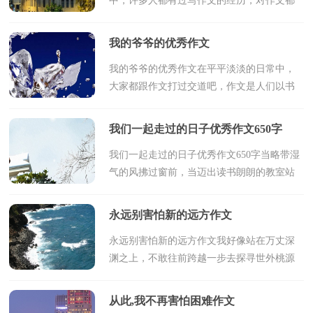
中，许多人都有过写作文的经历，对作文都
不陌生吧，作文是经过人的思想考虑和语言
组织，通过文字来表达一个主题意义的记叙
我的爷爷的优秀作文
方法。那么你知道...
我的爷爷的优秀作文在平平淡淡的日常中，
大家都跟作文打过交道吧，作文是人们以书
面形式表情达意的言语活动。一篇什么样的
作文才能称之为优秀作文呢？以下是小编为
我们一起走过的日子优秀作文650字
大家收集的我的...
我们一起走过的日子优秀作文650字当略带湿
气的风拂过窗前，当迈出读书朗朗的教室站
在空旷草地、当阳光如影随形温暖着全身每
一个角落、遥望一群群大雁飞过。我想起了
永远别害怕新的远方作文
我们一起...
永远别害怕新的远方作文我好像站在万丈深
渊之上，不敢往前跨越一步去探寻世外桃源
的鸟语花香；却又不甘心往后退离开危险。
我回过神，看着面前的自行车，不，准确的
从此,我不再害怕困难作文
来说，是八岁的我看着...