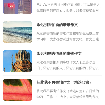
从此,我不再害怕困难作文困难，可以说是人
生道路中的绊脚石，但是，只要你积极面对
它，勇敢挑战，它便是你前进道路上的垫脚
石。——题记曾经，我是一个害怕困难的女
永远别害怕新的磨难作文
孩，遇到困难就退缩，惟...
永远别害怕新的磨难作文在现实生活或工作
学习中，大家都尝试过写作文吧，作文是通
过文字来表达一个主题意义的记叙方法。如
何写一篇有思想、有文采的作文呢？下面是
永远都别害怕新的事物作文
小编帮大家整理...
永远都别害怕新的事物作文人们总喜欢念
旧，怀念以前的人，怀念以前的物，怀念以
前的艰辛……最常听到的一句话“我那个时
候……”在面对新事物时，有些人欣然接受，
从此我不再害怕作文（精选45篇）
而有些顽固派坚定拒...
从此我不再害怕作文（精选45篇）在日常的
学习、工作、生活中，大家都经常看到作文
的身影吧，作文是人们以书面形式表情达意