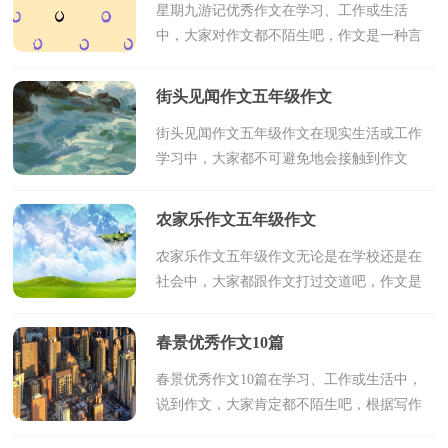
星期九游记优秀作文在学习、工作或生活
中，大家对作文都不陌生吧，作文是一种言
语活动，具有高度的综合性和创造性。相信
许多人会觉得作文很难写吧，以下是小编整
街头见闻作文五年级作文
理的星期九游记优秀...
街头见闻作文五年级作文在现实生活或工作
学习中，大家都不可避免地会接触到作文
吧，写作文是培养人们的观察力、联想力、
想象力、思考力和记忆力的重要手段。相信
农家乐作文五年级作文
写作文是一个让...
农家乐作文五年级作文无论是在学校还是在
社会中，大家都跟作文打过交道吧，作文是
经过人的思想考虑和语言组织，通过文字来
表达一个主题意义的记叙方法。作文的注意
春景优秀作文10篇
事项有许多，你确...
春景优秀作文10篇在学习、工作或生活中，
说到作文，大家肯定都不陌生吧，根据写作
命题的特点，作文可以分为命题作文和非命