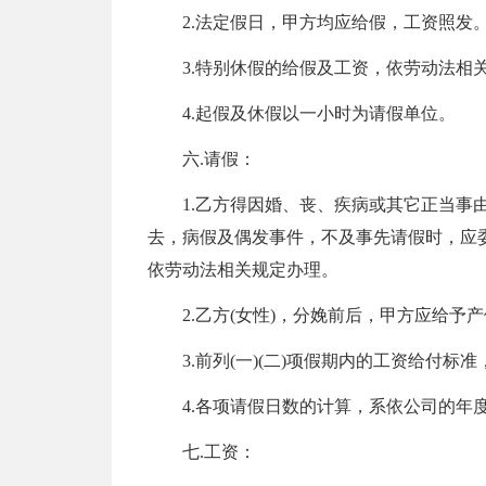
2.法定假日，甲方均应给假，工资照发
3.特别休假的给假及工资，依劳动法相
4.起假及休假以一小时为请假单位。
六.请假：
1.乙方得因婚、丧、疾病或其它正当事
去，病假及偶发事件，不及事先请假时，应
依劳动法相关规定办理。
2.乙方(女性)，分娩前后，甲方应给
3.前列(一)(二)项假期内的工资给付
4.各项请假日数的计算，系依公司的年
七.工资：