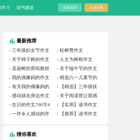
语学习
读书频道
会员登录
会员注册
最新推荐
三年级妇女节作文
松树赞作文
300字（通用80篇）
关于杮子树的作文
人文为树根作文
圣诞树的剪纸教程
关于端午节的作文
700字合集六篇
我的偶像妈的作文
精选六一儿童节的
400字汇编六篇
作文700字3篇
有关我的偶像妈的
【精选】三年级状
作文600字八篇
物作文300字三篇
感动就在身边作文
关于阅读曾让我感
(汇编15篇)
动作文600字集锦8篇
生日的作文700字4
【实用】读书作文
篇
合集7篇
一件令人感动的作
【推荐】读书作文
文
合集五篇
猜你喜欢