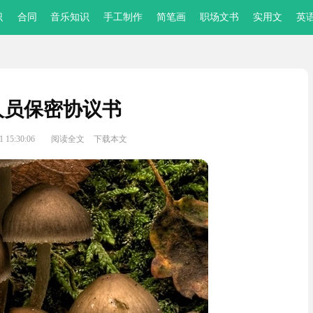
识
合同
音乐知识
手工制作
简笔画
职场文书
实用文
英
人员保密协议书
 15:30:06
阅读全文
下载本文