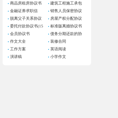
商品房租房协议书
建筑工程施工承包
11篇
合同(15篇)
金融证券求职信
销售人员保密协议
书
脱离父子关系协议
房屋产权分配协议
书(7篇)
书(集合7篇)
委托付款协议书(15
标准版离婚协议书
篇)
(15篇)
会员协议书
债务分期还款的协
议书
作文大全
装修合同
工作方案
英语阅读
演讲稿
小学作文