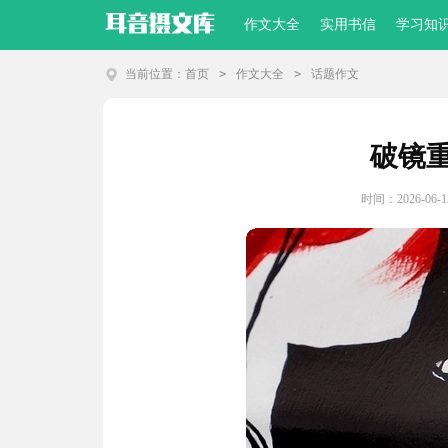
作文大全
实用书信
学习知
当前位置：
首页
>
作文大全
>
话题作文
破镜
时间：2026-06-12