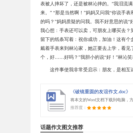
表被人摔坏了，还是被林沁摔的。”我泪流满
来。” “那是当然啊！”妈妈又问我“你说手表
的吗？”妈妈质疑的问我。我不好意思的说“好
我心想﹕手表还可以卖，可朋友上哪买去？
留下的纸条写着﹕祝你成功，加油！这有个
戴着手表来到林沁家，她正要去上学，看见了
个，好……好吗？”我胆小的说“好！”林沁
这件事使我非常受启示﹕朋友，是相互
《破镜重圆的友谊作文.doc》
将本文的Word文档下载到电脑，
推荐度：
话题作文图文推荐