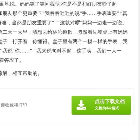
面地说。妈妈笑了笑问我“那你是不是和好朋友吵了起
和朋友那个更重要？”我吞吞吐吐的说“手……手表重要” “真
嘛，当然是朋友重要了” “ 这就对啰”妈妈一边走一边说。
第二天一大早，我想去给林沁道歉，忽然看见餐桌上有妈妈
盒子，打开看，你懂得。盒子里有两个一模一样的手表，我
我说“你……” “我来说句对不起，这手表，我们一人一
笑着答应了。
谅解，相互帮助的。
点击下载文档
方便收藏和打印
文档为doc格式