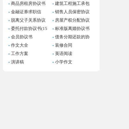
商品房租房协议书
建筑工程施工承包
11篇
合同(15篇)
金融证券求职信
销售人员保密协议
书
脱离父子关系协议
房屋产权分配协议
书(7篇)
书(集合7篇)
委托付款协议书(15
标准版离婚协议书
篇)
(15篇)
会员协议书
债务分期还款的协
议书
作文大全
装修合同
工作方案
英语阅读
演讲稿
小学作文