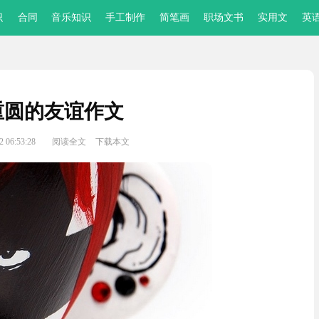
识
合同
音乐知识
手工制作
简笔画
职场文书
实用文
英
重圆的友谊作文
 06:53:28
阅读全文
下载本文