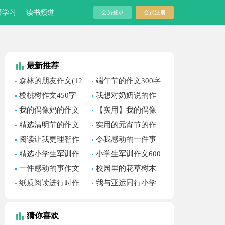
语学习
读书频道
会员登录
会员注册
最新推荐
森林的朋友作文(12
端午节的作文300字
篇)
四篇
樱桃树作文450字
我想对奶奶说的作
文(11篇)
我的偶像妈的作文
【实用】我的偶像
600字锦集六篇
妈的作文500字三篇
精选清明节的作文
实用的元宵节的作
700字锦集九篇
文700字锦集十篇
阅读让我更理智作
令我感动的一件事
文
作文 (集锦15篇)
精选小学生军训作
小学生军训作文600
文600字3篇
字汇编五篇
一件感动的事作文
校园里的花草树木
(汇编15篇)
作文
纸质阅读进行时作
我与亚运同行小学
文
作文550字
猜你喜欢