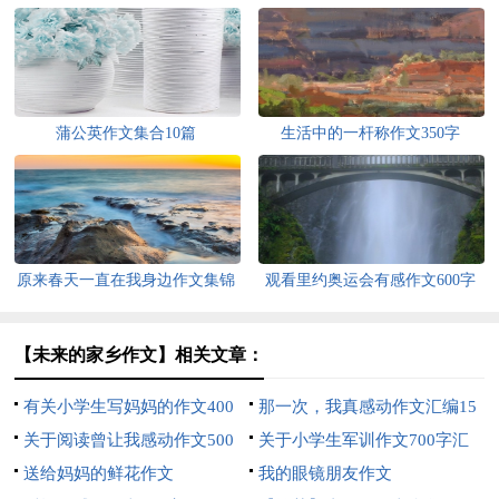
蒲公英作文集合10篇
生活中的一杆称作文350字
原来春天一直在我身边作文集锦
观看里约奥运会有感作文600字
15篇
范文精选
【未来的家乡作文】相关文章：
有关小学生写妈妈的作文400
那一次，我真感动作文汇编15
字锦集十篇
关于阅读曾让我感动作文500
篇
关于小学生军训作文700字汇
字集锦六篇
送给妈妈的鲜花作文
总10篇
我的眼镜朋友作文