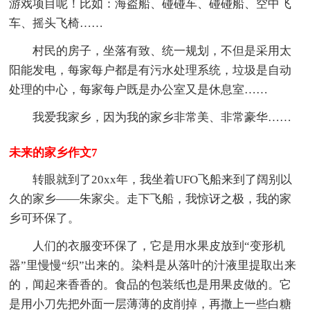
游戏项目呢！比如：海盗船、碰碰车、碰碰船、空中飞
车、摇头飞椅……
村民的房子，坐落有致、统一规划，不但是采用太
阳能发电，每家每户都是有污水处理系统，垃圾是自动
处理的中心，每家每户既是办公室又是休息室……
我爱我家乡，因为我的家乡非常美、非常豪华……
未来的家乡作文7
转眼就到了20xx年，我坐着UFO飞船来到了阔别以
久的家乡——朱家尖。走下飞船，我惊讶之极，我的家
乡可环保了。
人们的衣服变环保了，它是用水果皮放到“变形机
器”里慢慢“织”出来的。染料是从落叶的汁液里提取出来
的，闻起来香香的。食品的包装纸也是用果皮做的。它
是用小刀先把外面一层薄薄的皮削掉，再撒上一些白糖