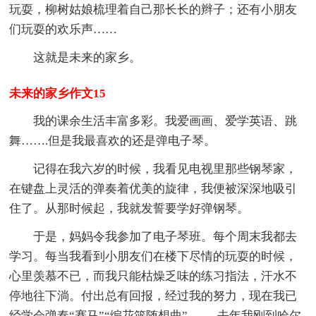
玩耍，柳树姑娘梳理着自己那长长的辫子；还有小朋友
们玩耍的欢乐声……
这就是未来的家乡。
未来的家乡作文15
我的课余生活丰富多彩。我爱画画、爱学英语、跳
舞…….但是我最喜欢的还是弹电子琴。
记得在我六岁的时候，我看见电视里那些钢琴家，
在键盘上灵活的弹奏着优美的旋律，我便被深深地吸引
住了。从那时候起，我就发誓要学好弹钢琴。
于是，妈妈令我参加了电子琴班。每个周末我都去
学习。每当我看到小朋友们在楼下尽情的玩耍的时候，
心里羡慕不已，而我只能枯燥乏味的练习指法，汗水不
停地往下淌。付出总有回报，经过我的努力，现在我已
经学会弹奏“赛马”“编花篮随想曲”……..去年我刚到哈尔