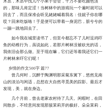
木丛，木丛中找几个小果子尝尝，千万不要吃颜色淡
的，那味儿肯定涩！当树林中的游戏玩一个遍时就可以
回去了，而且保准会听见姥姥喊着我名：佳妮子你在哪
哎？回来吃饭咯！于是便可以带着一身泥巴，脏兮兮的
一蹦一跳地回去了。
如今我在城里读书了，但至今都忘不了儿时逗鸡吓
鱼的幼稚行为，虽说如此，若那片树林没被砍光的话，
我依旧会那么做。至于现在嘛，它们还等着我还它们一
片树林来吓它们呢！
乡情的作文500字 篇77
曾几何时，沉醉于陶渊明那采菊东篱下，悠然见南
山的淡泊与闲适，总想在大自然寻觅美的踪影。最后才
发现，美，就在身边。
几个月前，曾去老家农村待了几天。闲暇时，在田
间散步，不经意间发现那簇茉莉开的极好。朵朵茉莉，