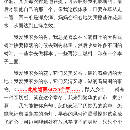
小洞。其实每次都是他在捉，再去装好我的玻璃瓶，最
后才装他自己的那一个。像我这般体质，只要在草丛走
一遭，回来准是浑身痒。妈妈会细心地为我擦些许花露
水，从而达到止痒之效。
我爱我家乡的树。我总是喜欢在长满树叶的大树或
树叶快要掉落的时候去到树林里，然后收集许多不同的
树叶。一些拿去做标本，一些再涂上燃料，印在一个本
子上面。
我爱我家乡的花，它们又美又香，装饰着单调的大
地；我爱我家乡的水，它们又清又凉，滋润着周围的事
物。<
……此处隐藏34785个字……
，踏入乡土——就有
一种亲切感。就在这个寒冬，我来到繁华的都市，家乡
啊——我怎能把你忘却，怎能忘记平仄欸乃的桨声，怎
能忘记斑驳参差的渔灯，早春的风何许温暖撩起孩童放
飞的心，河边河畔到处有放风筝孩子的身影，只只个个