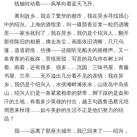
线轴转动着——风筝向着蓝天飞升。
离别故乡，我去了繁华的都市，我在异乡寻找我心
中的绍兴。上海的酒馆里，叫一碟茴香豆拿一粒扔进嘴
里——家乡就到了，我在异乡，我仍是个绍兴人，翻开
那些陈旧的相册，拂去灰尘，画面依旧清晰，只只乌
篷，道道碧痕，仿佛——还能听见船夫的摇橹声。又一
条青青的石板路，苔痕斑驳，写意的花鸟停在树上叫
着、闹着，还有很多、很多……沈园、三味书屋、青藤
书屋、兰亭……无不溢出几分看不见的亲情；我在异
乡，我仍是个绍兴人，水傍滩畔滩依水，山依岛中岛依
山，绍兴人们是一条紧紧相牵的脐带，脚下踩的是血和
汗的土地，有着多少英雄的付出，越王勾践鲁迅蔡元培
周恩来秋瑾……如今美妙的生活不正是他们努力的结
晶？
我——远离了那座大城市，我已回来了——绍兴，