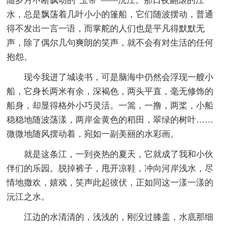
随岁月不断飘动的“玉带”——沅江。那日夜翻滚的江
水，总是飘荡着几叶小小的篷船，它们随波摆动，普通
得不发出一言一语，而掌舵的人们也是平凡得默默无
声，除了偶尔几句爽朗的笑声，就不会有对生活的任何
抱怨。
现今我进了城读书，可是脑海中仍然会浮现一艘小
船，它身长两米有余，深褐色，两头平直，毫无修饰的
船身，却显得格外小巧灵活。一篙，一撸，两桨，小船
稳稳地随波荡漾，两岸金黄色的稻田，翠绿的树叶……
微微地随风摆动着，宛如一副美丽的水彩画。
就是这条江，一到炎热的夏天，它就成了我和小伙
伴们的乐园。脱掉裤子，甩开凉鞋，冲向河岸浅水，尽
情地撒欢，嬉戏，笑声此起彼伏，正如同这一漾一漾的
沅江之水。
江边的水清清的，浅浅的，刚没过膝盖，水底那细