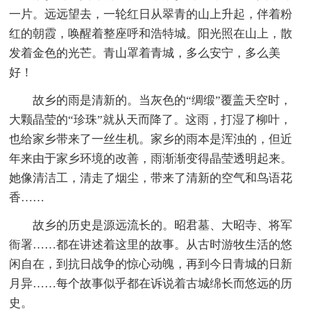
一片。远远望去，一轮红日从翠青的山上升起，伴着粉
红的朝霞，唤醒着整座呼和浩特城。阳光照在山上，散
发着金色的光芒。青山罩着青城，多么安宁，多么美
好！
故乡的雨是清新的。当灰色的“绸缎”覆盖天空时，
大颗晶莹的“珍珠”就从天而降了。这雨，打湿了柳叶，
也给家乡带来了一丝生机。家乡的雨本是浑浊的，但近
年来由于家乡环境的改善，雨渐渐变得晶莹透明起来。
她像清洁工，清走了烟尘，带来了清新的空气和鸟语花
香……
故乡的历史是源远流长的。昭君墓、大昭寺、将军
衙署……都在讲述着这里的故事。从古时游牧生活的悠
闲自在，到抗日战争的惊心动魄，再到今日青城的日新
月异……每个故事似乎都在诉说着古城绵长而悠远的历
史。