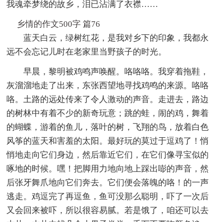
我魂牵梦绕的故乡，泪已沾满了衣襟……
乡情的作文500字 篇76
蓝天白云，绿树红花，是我对乡下的印象，我都永
远不会忘记儿时在老家里当野孩子的时光。
早晨，黎明被鸡鸣声唤醒。咯咯咯。我穿着拖鞋，
灰溜溜地走了出来，东张西望地寻找鸡鸣的来源。咯咯
咯。土路的远处传来了令人激动的声音。走进去，路边
的树林中有着不少的新奇玩意；跳的蛙，闹的鸡，舞着
的蝴蝶，游着的鱼儿，落叶的树，飞翔的鸟，放着白色
风筝的蓝天和害羞的太阳。最好玩的莫过于逗鸡了！悄
悄地走向它们身边，然后靠近它们，在它们像寻宝似的
啄地的时候。嘿！把脚用力地向地上踩出嘭的声音，然
后张牙舞爪地向它们奔去。它们便会落魄的咯！的一声
逃走。鸡逗完了再逗鱼，鱼可没那么聪明，吓了一次后
又会回来被吓，所以很容易腻。若是饿了，咱还可以去