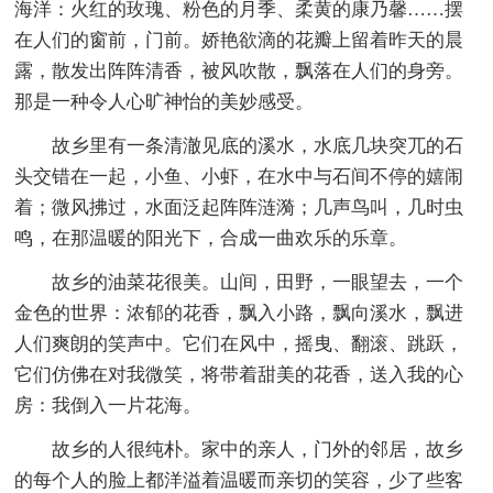
海洋：火红的玫瑰、粉色的月季、柔黄的康乃馨……摆
在人们的窗前，门前。娇艳欲滴的花瓣上留着昨天的晨
露，散发出阵阵清香，被风吹散，飘落在人们的身旁。
那是一种令人心旷神怡的美妙感受。
故乡里有一条清澈见底的溪水，水底几块突兀的石
头交错在一起，小鱼、小虾，在水中与石间不停的嬉闹
着；微风拂过，水面泛起阵阵涟漪；几声鸟叫，几时虫
鸣，在那温暖的阳光下，合成一曲欢乐的乐章。
故乡的油菜花很美。山间，田野，一眼望去，一个
金色的世界：浓郁的花香，飘入小路，飘向溪水，飘进
人们爽朗的笑声中。它们在风中，摇曳、翻滚、跳跃，
它们仿佛在对我微笑，将带着甜美的花香，送入我的心
房：我倒入一片花海。
故乡的人很纯朴。家中的亲人，门外的邻居，故乡
的每个人的脸上都洋溢着温暖而亲切的笑容，少了些客