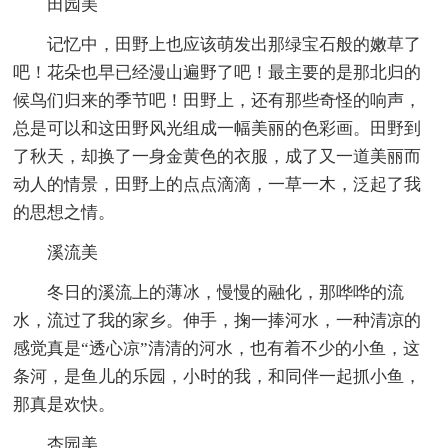
田园美
记忆中，田野上也应该萌发出那绿宝石般的嫩草了
吧！花朵也早已经漫山遍野了吧！最主要的是那北归的
候鸟们归来的季节吧！田野上，还有那些奇怪的响声，
总是可以和这田野风光组成一幅美丽的色彩画。田野到
了秋天，却换了一身金黄色的衣服，成了又一道美丽而
动人的情景，田野上的点点滴滴，一草一木，泛起了我
的思想之情。
溪流美
冬日的溪流上的薄冰，慢慢的融化，那哗哗的流
水，流过了我的家乡。伸手，掬一捧河水，一种清凉的
感觉真是“透心凉”清清的河水，也有着不少的小鱼，这
条河，是鱼儿的乐园，小时的我，和同伴一起抓小鱼，
那真是欢快。
杏园美