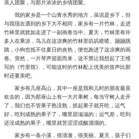
亲人团聚，与那片浓浓的乡情团聚。
我的家乡是一个山青水秀的地方，虽说是乡下，但
与我现在遇到的乡下大不相同，家乡有一片竹林，走进
竹林里就犹如走进了一副画卷当中。夏天，竹林里有许
多人在乘凉，鸟儿在这凉爽的竹林里叽叽喳喳、蹦蹦跳
跳，小狗也抵不住夏日的炎热，便也跑进了这凉爽的画
卷。突然，一片琴声迎面而来，这不禁让我想起了王维
写的《竹里馆》，可能这时的竹林配上优美的笛声比那
时还要美吧。
家乡有几座高山，其中一座是我和儿时的朋友最喜
欢去的，因为那座山上有一大片果树，每当守树人走开
了，我们也不管果子熟没熟，抓起果子就开吃，运气
好，吃到成熟的果子了，嘴里甜滋滋的；运气差，吃到
还没成熟的果子，嘴里就苦涩涩或酸溜溜的。
家乡有一条小溪，很清澈，很美丽。夏天，孩子们