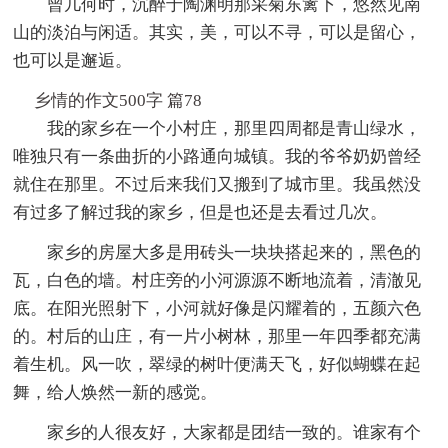
曾几何时，沉醉于陶渊明那采菊东篱下，悠然见南
山的淡泊与闲适。其实，美，可以不寻，可以是留心，
也可以是邂逅。
乡情的作文500字 篇78
我的家乡在一个小村庄，那里四周都是青山绿水，
唯独只有一条曲折的小路通向城镇。我的爷爷奶奶曾经
就住在那里。不过后来我们又搬到了城市里。我虽然没
有过多了解过我的家乡，但是也还是去看过几次。
家乡的房屋大多是用砖头一块块搭起来的，黑色的
瓦，白色的墙。村庄旁的小河源源不断地流着，清澈见
底。在阳光照射下，小河就好像是闪耀着的，五颜六色
的。村后的山庄，有一片小树林，那里一年四季都充满
着生机。风一吹，翠绿的树叶便满天飞，好似蝴蝶在起
舞，给人焕然一新的感觉。
家乡的人很友好，大家都是团结一致的。谁家有个