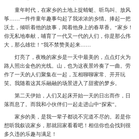
童年时代，在家乡的土地上捉蜻蜓、听鸟叫、放风
筝……一件件童年趣事勾起了我浓浓的乡情。捧起一把
沃土，倾听着他的故事，闻着他身上的春草香。“家乡！
你无私地奉献，哺育了一代又一代的人们，你是那么伟
大，那么雄壮！”我不禁赞美起来……
灯亮了，夜晚的家乡是一天中最美的，点点灯火为
路人照出金色的光线。山，也为这夜景吟奏了一曲。劳
作了一天的人们聚集在一起，互相聊聊家常、开开玩
笑。我随着这其乐融融的场景进入了甜蜜的梦乡。
第二天伊始，人们又起床开始一天的日出而作，日
落而息了。而我和小伙伴们一起走进山中“探索”。
家乡的美，是我一辈子都说不完道不尽的。若是你
想听我叙说家乡，那就回家看看吧！相信你也会找到很
多久违的乐趣与满足！