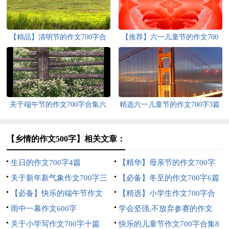
【精品】清明节的作文700字合
【推荐】六一儿童节的作文700
集十篇
字8篇
关于端午节的作文700字合集六
精选六一儿童节的作文700字3篇
篇
【乡情的作文500字】相关文章：
生日的作文700字4篇
【精华】母亲节的作文700字
关于新年新气象作文700字三
三篇
【必备】冬至的作文700字6篇
篇
【必备】快乐的端午节作文
【精选】小学生作文700字合
700字3篇
雨中一幕作文600字
集八篇
学会坚强,不放弃参赛的作文
关于小学写作文700字十篇
500字
快乐的儿童节作文700字合集8