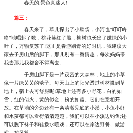
春天的.景色真迷人!
篇三：
春天来了，草儿探出了小脑袋，小河也"叮叮咚
咚"地唱起了歌，桃花笑红了脸，柳树也长出了嫩绿的小
叶子，万物复苏了!这正是春游踏青的好时机，我建议大
家去子房山后的脚下，那儿别有一番情趣，每次妈妈带
我去那儿我都舍不得离去。
子房山脚下是一片茂密的大森林，地上的小草
像一片绿茵茵的毯子。每天山上的阳光透过树林撒到草
地上，躺上去可舒服呢!草地上还有多小野花，白的如
雪，红的似火，黄的似金，粉的如霞。它们在竞相开
放。在草地的旁边还有一条清澈见底的小溪，小鱼小虾
和水藻都可以看得清清楚楚，我们可以在小溪边钓鱼;还
可以脱下袜子和鞋拨水嘻戏，还可以在岸边野餐、做游
戏、放风筝。