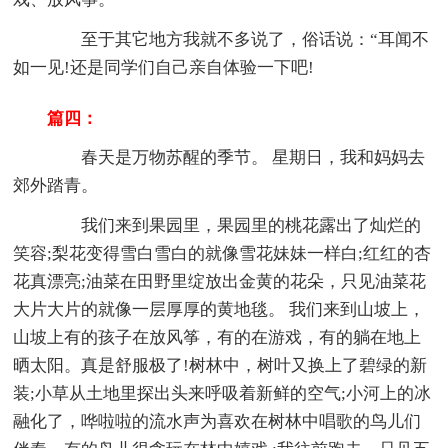
至于其它地方我就不多说了，俗话说：“耳闻不
如一见!还是同学们自己亲自体验一下吧!
篇四：
春天是万物苏醒的季节。 星期日，我和妈妈去
郊外踏青。
我们来到果园里，果园里的桃花露出了灿烂的
笑容;梨花变得雪白雪白的就像雪花妹妹一样白;红红的杏
花真漂亮;油菜在田野里绽放出金黄的花朵，只见油菜花
大片大片的就像一层厚厚的黄地毯。 我们来到山坡上，
山坡上有的孩子在放风筝，有的在游戏，有的躺在地上
晒太阳。真是舒服极了!树林中，树叶又换上了碧绿的新
装;小草从土地里探出头来呼吸着新鲜的空气;小河上的冰
融化了，哗啦啦的流水声为喜欢在树林中唱歌的鸟儿们