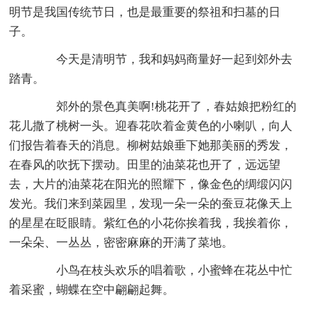
明节是我国传统节日，也是最重要的祭祖和扫墓的日
子。
今天是清明节，我和妈妈商量好一起到郊外去
踏青。
郊外的景色真美啊!桃花开了，春姑娘把粉红的
花儿撒了桃树一头。迎春花吹着金黄色的小喇叭，向人
们报告着春天的消息。柳树姑娘垂下她那美丽的秀发，
在春风的吹抚下摆动。田里的油菜花也开了，远远望
去，大片的油菜花在阳光的照耀下，像金色的绸缎闪闪
发光。我们来到菜园里，发现一朵一朵的蚕豆花像天上
的星星在眨眼睛。紫红色的小花你挨着我，我挨着你，
一朵朵、一丛丛，密密麻麻的开满了菜地。
小鸟在枝头欢乐的唱着歌，小蜜蜂在花丛中忙
着采蜜，蝴蝶在空中翩翩起舞。