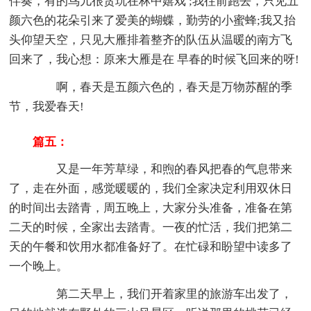
伴奏，有的鸟儿很贪玩在林中嬉戏 ;我往前跑去，只见五
颜六色的花朵引来了爱美的蝴蝶，勤劳的小蜜蜂;我又抬
头仰望天空，只见大雁排着整齐的队伍从温暖的南方飞
回来了，我心想：原来大雁是在 早春的时候飞回来的呀!
啊，春天是五颜六色的，春天是万物苏醒的季
节，我爱春天!
篇五：
又是一年芳草绿，和煦的春风把春的气息带来
了，走在外面，感觉暖暖的，我们全家决定利用双休日
的时间出去踏青，周五晚上，大家分头准备，准备在第
二天的时候，全家出去踏青。一夜的忙活，我们把第二
天的午餐和饮用水都准备好了。在忙碌和盼望中读多了
一个晚上。
第二天早上，我们开着家里的旅游车出发了，