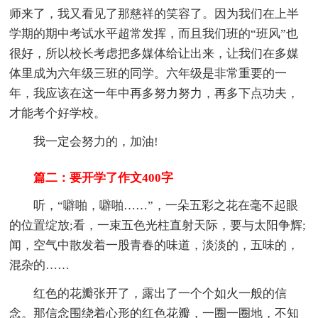
师来了，我又看见了那慈祥的笑容了。因为我们在上半
学期的期中考试水平超常发挥，而且我们班的“班风”也
很好，所以校长考虑把多媒体给让出来，让我们在多媒
体里成为六年级三班的同学。六年级是非常重要的一
年，我应该在这一年中再多努力努力，再多下点功夫，
才能考个好学校。
我一定会努力的，加油!
篇二：要开学了作文400字
听，“噼啪，噼啪……”，一朵五彩之花在毫不起眼
的位置绽放;看，一束五色光柱直射天际，要与太阳争辉;
闻，空气中散发着一股青春的味道，淡淡的，五味的，
混杂的……
红色的花瓣张开了，露出了一个个如火一般的信
念。那信念围绕着心形的红色花瓣，一圈一圈地，不知