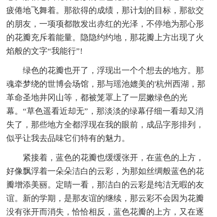
疲倦地飞舞着。那欲得的成绩，那计划的目标，那欲交
的朋友，一项项都散发出赤红的光泽，不停地为那心形
的花瓣充斥着能量。隐隐约约地，那花瓣上方出现了火
焰般的文字“我能行”!
绿色的花瓣也开了，浮现出一个个想去的地方。那
魂牵梦绕的世博会场馆，那与瑶池媲美的'杭州西湖，那
革命圣地井冈山等，都被笼罩上了一层嫩绿色的光
幕。“草色遥看近却无”，那淡淡的绿幕仔细一看却又消
失了，那些地方全都浮现在我的眼前，成品字形排列，
似乎让我去品味它们特有的魅力。
紧接着，蓝色的花瓣也缓缓张开，在蓝色的上方，
好像飘浮着一朵朵洁白的云彩，为那如丝绸般蓝色的花
瓣增添美丽。定睛一看，那洁白的云彩是纯洁无暇的友
谊。新的学期，是那友谊的继续，那云彩不会因为花瓣
没有张开而消失，恰恰相反，蓝色花瓣的上方，又在逐