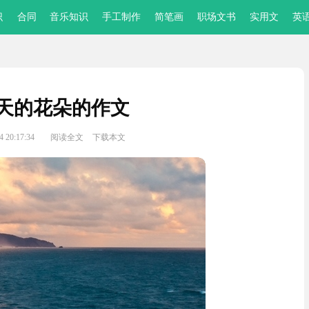
识
合同
音乐知识
手工制作
简笔画
职场文书
实用文
英
天的花朵的作文
 20:17:34
阅读全文
下载本文