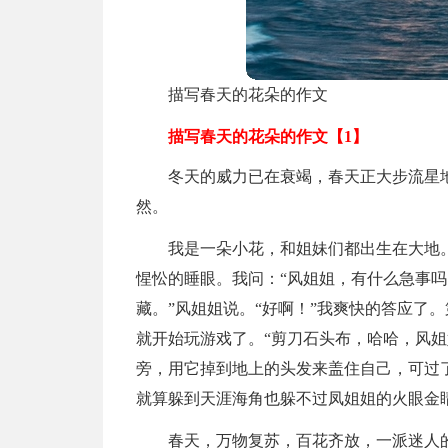
描写春天的花朵的作文
描写春天的花朵的作文【1】
冬天的威力已在衰竭，春天正大步流星
然。
我是一朵小花，和姐妹们都出生在大地
惺忪的睡眼。我问：“风姐姐，有什么急事吗
藏。”风姐姐说。“好啊！”我爽快的答应了
就开始玩游戏了。“剪刀石头布，哈哈，风姐
旁，用它掉到地上的头发来盖住自己，可过
就算躲到天涯海角也躲不过凤姐姐的火眼金
春天，万物复苏，百花齐放，一派迷人