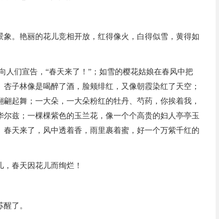
景象。艳丽的花儿竞相开放，红得像火，白得似雪，黄得如
向人们宣告，“春天来了！”；如雪的樱花姑娘在春风中把
、杏子林像是喝醉了酒，脸颊绯红，又像朝霞染红了天空；
翩翩起舞；一大朵，一大朵粉红的牡丹、芍药，你挨着我，
华尔兹；一棵棵紫色的玉兰花，像一个个高贵的妇人亭亭玉
。春天来了，风中透着香，雨里裹着蜜，好一个万紫千红的
儿，春天因花儿而绚烂！
苏醒了。