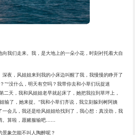
地向我们走来。我，是大地上的一朵小花，时刻衬托着大自
。深夜，风姐姐来到我的小床边叫醒了我，我慢慢的睁开了
？”“没什么，明天有空吗？我带你去和小草们玩捉迷
。第二天，我和风姐姐老早就起床了，她把我拉到草坪上，
姐输了，她来捉。”我和小草们齐说，我立刻躲到树阿姨
了一会儿，我还是给风姐姐给找到了，我心想：真没劲，我
睛。算啦，愿赌服输吧……
的景象怎能不叫人陶醉呢？