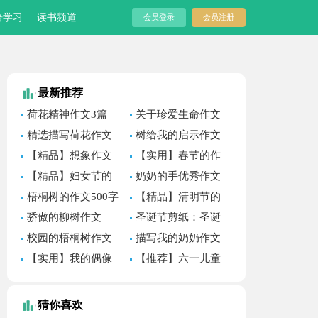
语学习
读书频道
会员登录
会员注册
最新推荐
荷花精神作文3篇
关于珍爱生命作文
合集十篇
精选描写荷花作文
树给我的启示作文
合集九篇
（通用32篇）
【精品】想象作文
【实用】春节的作
400字四篇
文1100字集锦8篇
【精品】妇女节的
奶奶的手优秀作文
作文300字集锦八篇
集锦10篇
梧桐树的作文500字
【精品】清明节的
作文700字合集十篇
骄傲的柳树作文
圣诞节剪纸：圣诞
树的儿童剪纸教程
校园的梧桐树作文
描写我的奶奶作文
500字
(合集15篇)
【实用】我的偶像
【推荐】六一儿童
妈的作文600字四篇
节的作文700字8篇
猜你喜欢