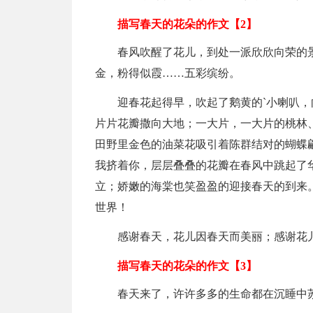
描写春天的花朵的作文【2】
春风吹醒了花儿，到处一派欣欣向荣的
金，粉得似霞……五彩缤纷。
迎春花起得早，吹起了鹅黄的`小喇叭，
片片花瓣撒向大地；一大片，一大片的桃林
田野里金色的油菜花吸引着陈群结对的蝴蝶
我挤着你，层层叠叠的花瓣在春风中跳起了
立；娇嫩的海棠也笑盈盈的迎接春天的到来
世界！
感谢春天，花儿因春天而美丽；感谢花
描写春天的花朵的作文【3】
春天来了，许许多多的生命都在沉睡中