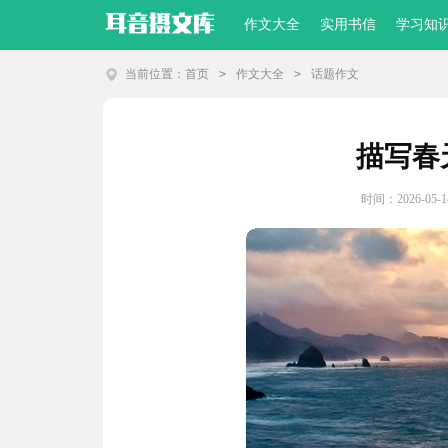
作文大全
实用书信
学习知
当前位置：
首页
>
作文大全
>
话题作文
描写春
时间：2026-05-14