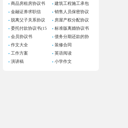
商品房租房协议书
建筑工程施工承包
11篇
合同(15篇)
金融证券求职信
销售人员保密协议
书
脱离父子关系协议
房屋产权分配协议
书(7篇)
书(集合7篇)
委托付款协议书(15
标准版离婚协议书
篇)
(15篇)
会员协议书
债务分期还款的协
议书
作文大全
装修合同
工作方案
英语阅读
演讲稿
小学作文