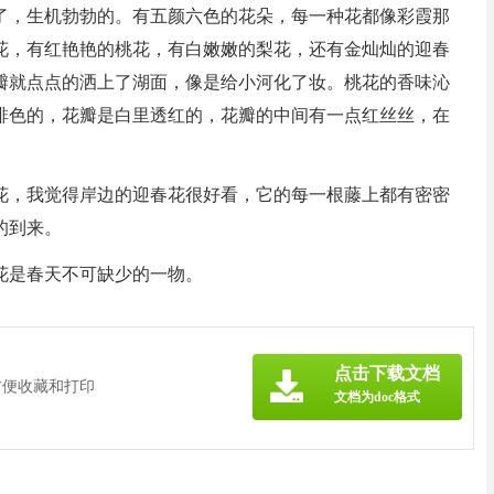
了，生机勃勃的。有五颜六色的花朵，每一种花都像彩霞那
花，有红艳艳的桃花，有白嫩嫩的梨花，还有金灿灿的迎春
瓣就点点的洒上了湖面，像是给小河化了妆。桃花的香味沁
啡色的，花瓣是白里透红的，花瓣的中间有一点红丝丝，在
花，我觉得岸边的迎春花很好看，它的每一根藤上都有密密
的到来。
花是春天不可缺少的一物。
》
点击下载文档
方便收藏和打印
文档为doc格式