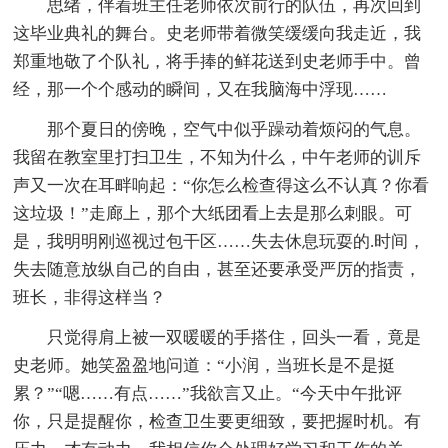
思绪，伴着班主任老师依次前行的队伍，再次回到
这毕业典礼的舞台。史老师带着微笑缓缓向我走近，我
郑重地敬了个队礼，将手捧的鲜花送到史老师手中。曾
经，那一个个感动的瞬间，又在我脑海中浮现……
那个夏日的傍晚，空气中似乎躁动着烦闷的气息。
我留在教室里打扫卫生，不知为什么，中午老师的训斥
声又一次在耳畔响起：“你怎么检查得这么不认真？你看
这垃圾！”走廊上，那个大纸团看上去是那么刺眼。可
是，我明明刚巡视过包干区……失去休息玩耍的.时间，
失去随意放纵自己的自由，甚至还要承受严厉的指责，
班长，非得这样当？
只觉得肩上被一双暖暖的手搭住，回头一看，竟是
史老师。她笑盈盈地问道：“小润，当班长是不是挺
累？”“嗯……有点……”我欲言又止。“今天中午批评
你，只是提醒你，检查卫生要更细致，要把握时机。有