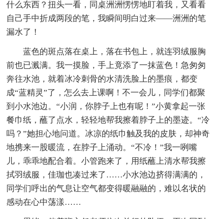
什么东西？扭头一看，同桌洲洲愣愣地盯着我，又看看
自己手中折成两段的笔，我瞬间明白过来——洲洲的笔
漏水了！
蓝色的斑点落在桌上，落在书包上，就连羽绒服胸
前也已溅满。我一摸脸，手上竟添了一抹蓝色！急匆匆
奔往水池，就着冰冷刺骨的水清洗脸上的墨痕，都变
成“蓝精灵”了，怎么去上课啊！不一会儿，同学们都聚
到小水池边。“小润，你脖子上也有呢！”小黄拿起一张
餐巾纸，蘸了点水，轻轻地帮我擦着脖子上的墨迹。“冷
吗？”她担心地问道。冰凉的纸巾触及我的皮肤，却神奇
地携来一股暖流，在脖子上涌动。“不冷！”我一咧嘴
儿，乖乖地配合着。小管跑来了，用纸蘸上清水帮我擦
拭羽绒服，佳珈也凑过来了……小水池边挤得满满的，
同学们呼出的气息让空气都变得暖融融的，难以名状的
感动在心中荡漾……