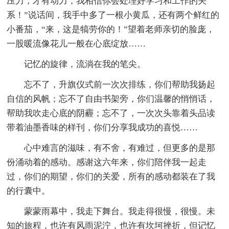
压力，才有动力，我相信你会处理好学习和工作的关
系！”说话间，我手中多了一根小黄瓜，还有两个鲜红的
小番茄，“来，这是犒劳你的！”望着老师亲切的脸庞，
一股暖流像花儿一般在心底绽放……
记忆的旋律，流淌在我的笔尖。
忘不了，升旗仪式前一次次排练，你们帮助我扬起
自信的风帆；忘不了自由书架旁，你们温馨的悄悄话，
帮助我吹走心底的阴霾；忘不了，一次次头靠着头品读
带着油墨香味的样刊，你们分享我成功的喜悦……
心中难言的滋味，有不舍，有难过，但更多的是那
份涌动着的感动。感谢这六年来，你们陪伴我一起走
过，你们的期望，你们的关爱，所有的感动都装在了我
的行囊中。
蒙蒙雨幕中，我走下舞台。我走得很慢，很慢。未
知的旅程，也许有风雨泥泞，也许有坎坷挫折，但记忆