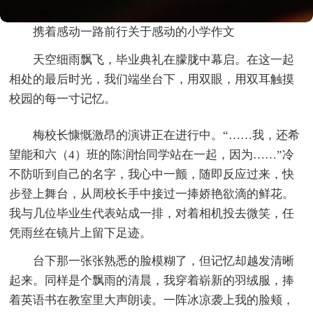
携着感动一路前行关于感动的小学作文
天空细雨飘飞，毕业典礼在朦胧中幕启。在这一起
相处的最后时光，我们端坐台下，用双眼，用双耳触摸
校园的每一寸记忆。
梅校长慷慨激昂的演讲正在进行中。“……我，还希
望能和六（4）班的陈润怡同学站在一起，因为……”冷
不防听到自己的名字，我心中一颤，随即反应过来，快
步登上舞台，从周校长手中接过一捧娇艳欲滴的鲜花。
我与几位毕业生代表站成一排，对着相机投去微笑，任
凭雨丝在镜片上留下足迹。
台下那一张张熟悉的脸模糊了，但记忆却越发清晰
起来。同样是个飘雨的清晨，我穿着崭新的羽绒服，捧
着英语书在教室里大声朗读。一阵冰凉袭上我的脸颊，