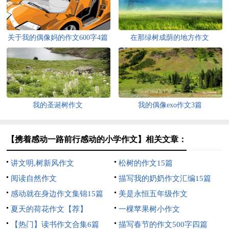
关于我的偶像妈的作文600字4篇
在那绿树成荫的地方作文
我的圣诞树作文
我的偶像exo作文3篇
【携着感动一路前行感动的小学作文】相关文章：
讲文明,树新风作文
松树的作文15篇
阅读自然作文
描写我的奶奶作文汇编15篇
感动就在身边作文集锦15篇
美是永恒五年级作文
夏天的荷花作文【荐】
一棵苹果树小作文
【热门】读书作文合集6篇
描写春节的作文500字四篇