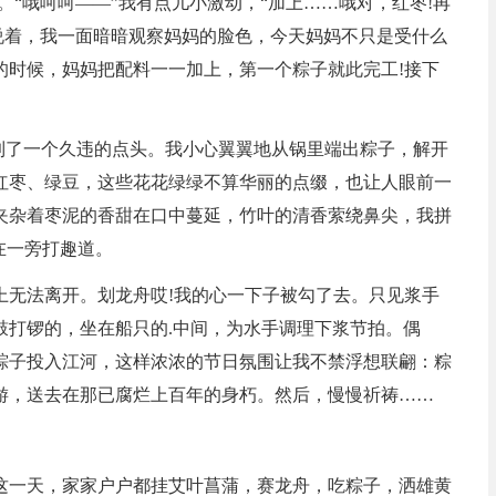
。“哦呵呵——”我有点儿小激动，“加上……哦对，红枣!再
说着，我一面暗暗观察妈妈的脸色，今天妈妈不只是受什么
的时候，妈妈把配料一一加上，第一个粽子就此完工!接下
算看到了一个久违的点头。我小心翼翼地从锅里端出粽子，解开
红枣、绿豆，这些花花绿绿不算华丽的点缀，也让人眼前一
夹杂着枣泥的香甜在口中蔓延，竹叶的清香萦绕鼻尖，我拼
在一旁打趣道。
上无法离开。划龙舟哎!我的心一下子被勾了去。只见浆手
鼓打锣的，坐在船只的.中间，为水手调理下浆节拍。偶
粽子投入江河，这样浓浓的节日氛围让我不禁浮想联翩：粽
游，送去在那已腐烂上百年的身朽。然后，慢慢祈祷……
这一天，家家户户都挂艾叶菖蒲，赛龙舟，吃粽子，洒雄黄