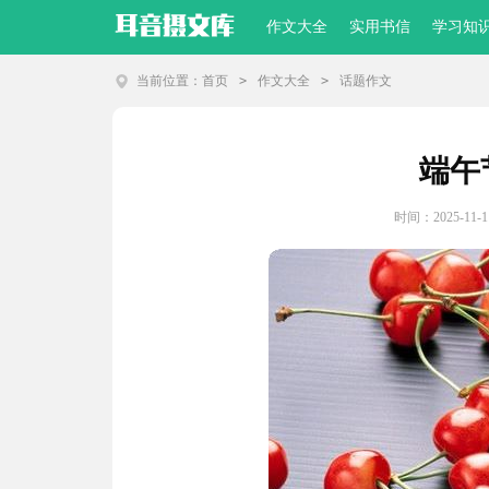
作文大全
实用书信
学习知
当前位置：
首页
>
作文大全
>
话题作文
端午
时间：2025-11-11