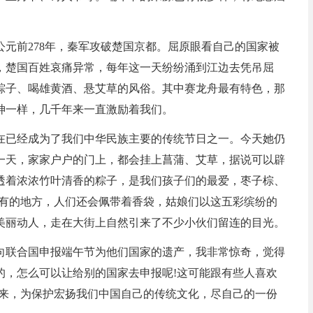
元前278年，秦军攻破楚国京都。屈原眼看自己的国家被
，楚国百姓哀痛异常，每年这一天纷纷涌到江边去凭吊屈
粽子、喝雄黄酒、悬艾草的风俗。其中赛龙舟最有特色，那
神一样，几千年来一直激励着我们。
在已经成为了我们中华民族主要的传统节日之一。今天她仍
一天，家家户户的门上，都会挂上菖蒲、艾草，据说可以辟
透着浓浓竹叶清香的粽子，是我们孩子们的最爱，枣子棕、
!有的地方，人们还会佩带着香袋，姑娘们以这五彩缤纷的
美丽动人，走在大街上自然引来了不少小伙们留连的目光。
向联合国申报端午节为他们国家的遗产，我非常惊奇，觉得
的，怎么可以让给别的国家去申报呢!这可能跟有些人喜欢
起来，为保护宏扬我们中国自己的传统文化，尽自己的一份