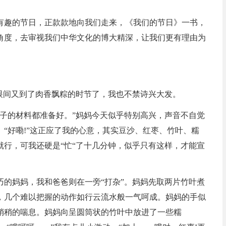
有趣的节日，正款款地向我们走来，《我们的节日》一书，
角度，去审视我们中华文化的博大精深，让我们更有理由为
眼间又到了肉香飘粽的时节了，我也不禁诗兴大发。
粽子的材料都准备好。”妈妈今天似乎特别高兴，声音不自觉
“好嘞!”这正应了我的心意，其实豆沙、红枣、竹叶、糯
行，可我还硬是“忙“了十几分钟，似乎只有这样，才能宣
巧的妈妈，我和爸爸则在一旁“打杂”。妈妈先取两片竹叶煮
，几个难以把握的动作如行云流水般一气呵成。妈妈的手似
稍稍的喘息。妈妈向呈圆筒状的竹叶中放进了一些糯