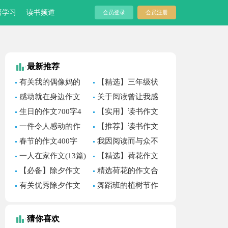
语学习
读书频道
会员登录
会员注册
最新推荐
有关我的偶像妈的
【精选】三年级状
作文600字八篇
物作文300字三篇
感动就在身边作文
关于阅读曾让我感
(汇编15篇)
动作文600字集锦8篇
生日的作文700字4
【实用】读书作文
篇
合集7篇
一件令人感动的作
【推荐】读书作文
文
合集五篇
春节的作文400字
我因阅读而与众不
（通用30篇）
同作文
一人在家作文(13篇)
【精选】荷花作文
锦集9篇
【必备】除夕作文
精选荷花的作文合
400字三篇
集八篇
有关优秀除夕作文
舞蹈班的植树节作
合集8篇
文
猜你喜欢