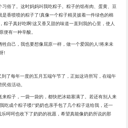
个习俗了。这时妈妈叫我吃粽子。粽子的馅有肉、蛋黄、豆
就是香喷喷的粽子了!真像一个粽子精灵披着一件绿色的棉
，粽子真好吃啊!这又香又甜的味道一直到我的心里，使人
原便有一种辛酸。
牺牲自己，我也要想像屈原一样，做一个爱国的人!将来未
呀!
。又到了每年一度的五月五端午节了，正如这诗所写，在端午
些民俗活动。
送来粽子，一袋一袋的，都快把冰箱塞满了。若还有别人来
我吃成个粽子喽!”奶奶也亲手包了几个粽子送给我，还一
!”我乐呵呵也收下了奶奶的祝愿，希望真能像奶奶所说的那