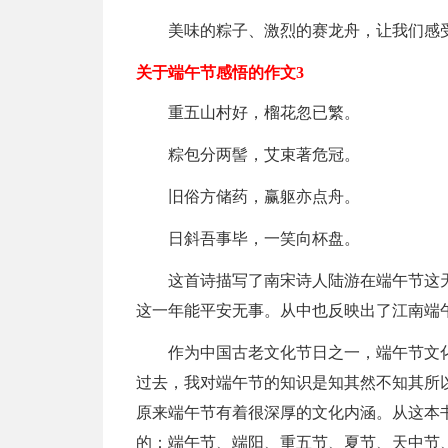
美味的粽子、激烈的赛龙舟，让我们感
关于端午节感悟的作文3
重五山村好，榴花忽已繁。
粽包分两髻，艾束著危冠。
旧俗方储药，赢躯亦点舟。
日斜吾事毕，一笑向杯盘。
这首诗描写了南宋诗人陆游在端午节这
这一年能平安无事。从中也反映出了江南端
作为中国古老文化节日之一，端午节文
过去，我对端午节的知识是知其然不知其所
原来端午节有着很深厚的文化内涵。从这本
的：端午节、端阳、重五节、夏节、天中节