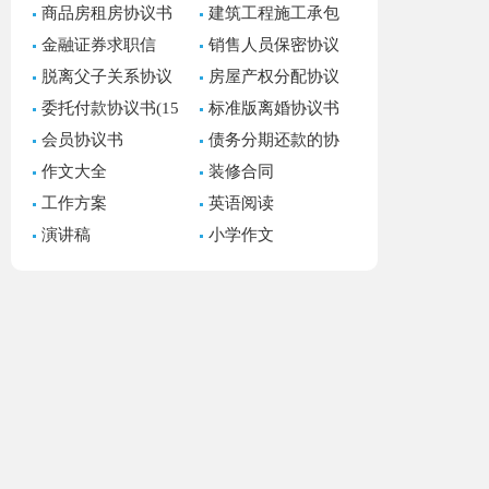
商品房租房协议书
建筑工程施工承包
11篇
合同(15篇)
金融证券求职信
销售人员保密协议
书
脱离父子关系协议
房屋产权分配协议
书(7篇)
书(集合7篇)
委托付款协议书(15
标准版离婚协议书
篇)
(15篇)
会员协议书
债务分期还款的协
议书
作文大全
装修合同
工作方案
英语阅读
演讲稿
小学作文