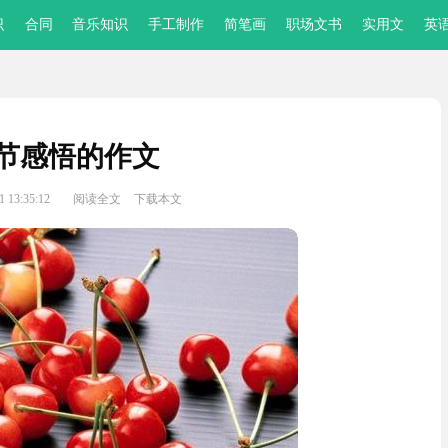
识
合同
音乐知识
手工制作
简笔画
职场文书
实用文
英
节感悟的作文
 13:35:12
阅读全文
下载本文