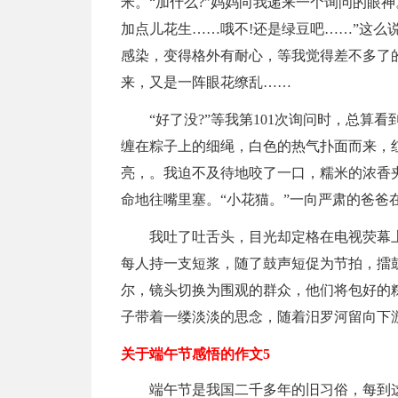
米。“加什么?”妈妈向我递来一个询问的眼神
加点儿花生……哦不!还是绿豆吧……”这么
感染，变得格外有耐心，等我觉得差不多了
来，又是一阵眼花缭乱……
“好了没?”等我第101次询问时，总
缠在粽子上的细绳，白色的热气扑面而来，
亮，。我迫不及待地咬了一口，糯米的浓香
命地往嘴里塞。“小花猫。”一向严肃的爸爸
我吐了吐舌头，目光却定格在电视荧幕
每人持一支短浆，随了鼓声短促为节拍，擂
尔，镜头切换为围观的群众，他们将包好的
子带着一缕淡淡的思念，随着汨罗河留向下
关于端午节感悟的作文5
端午节是我国二千多年的旧习俗，每到