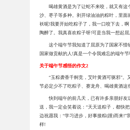
喝雄黄酒是为了让蛇不来咬，就又有这
沙、枣子等多种。剥开绿油油的粽叶，里面
袄呢!我要开始吃粽子了，我一口咬下去，啊
陶醉了。我真喜欢粽子呀!可是当我一想起屈
这个端午节我知道了屈原为了国家不惜
国家做贡献的人!真是一个令我难忘的端午节
关于端午节感悟的作文2
“玉粽袭香千舸竞，艾叶黄酒可驱邪”
节必定少不了吃粽子、赛龙舟、喝雄黄酒这
快到端午的前几天，已有许多亲朋好友
送，我一定会笑着说：“天天送粽子，都快把
边祝愿我：“学习进步，好事接粽(踵)而来
样!