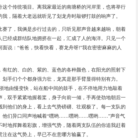
舟这个传统项目。离我家最近的南塘桥的河岸里，也将举行
的我，隔着大老远就听见了划龙舟时敲锣打鼓的响声了。
比赛了，我俩是步行过去的，只听见那声音越来越响，朝着
人已经成群结队地拥挤在一起，汇成了人的海洋。只见一个
面说：“爸爸，快看快看，赛龙舟呀!”我在密密麻麻的人
。
，有红的、白的、紫的、蓝色的各种颜色，在阳光的照射下
。划手们个个都身强力壮，龙其是那手臂显得特别有力。
浙浙地由慢变快，站在船中间的鼓手，在不停地用力地敲着
声，双手紧紧地握着桨，身子向前一倾，手再使劲地朝后一
溅到他们的身上，看上去气势磅礴、壮观极了。每一支队的
他们异口同声地喊着“嘿哟……嘿哟……嘿哟……”声音气
不时地挥舞着彩旗，增强气势，随着两支队伍的你追我赶着
贯注在这气势上，早已不在意哪方输赢了。