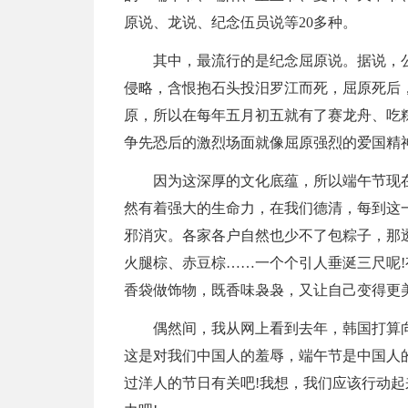
原说、龙说、纪念伍员说等20多种。
其中，最流行的是纪念屈原说。据说，公
侵略，含恨抱石头投汨罗江而死，屈原死后
原，所以在每年五月初五就有了赛龙舟、吃
争先恐后的激烈场面就像屈原强烈的爱国精
因为这深厚的文化底蕴，所以端午节现
然有着强大的生命力，在我们德清，每到这
邪消灾。各家各户自然也少不了包粽子，那
火腿棕、赤豆棕……一个个引人垂涎三尺呢
香袋做饰物，既香味袅袅，又让自己变得更
偶然间，我从网上看到去年，韩国打算
这是对我们中国人的羞辱，端午节是中国人
过洋人的节日有关吧!我想，我们应该行动