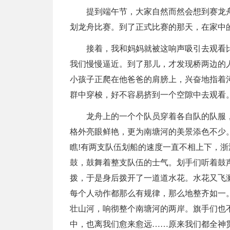
提到端午节，大家自然而然会想到赛龙
划龙舟比赛。到了正式比赛的那天，在家中
接着，我和妈妈就被这响声吸引去观看
我们慢慢逼近。到了那儿，才发现桥两边的
小孩子正爬在他爸爸的肩膀上，兴奋地指着河
群中穿梭，好不容易挤到一个空隙中去观看
龙舟上的一个个队员穿着各自队的队服
格外亮眼鲜艳，更为南塘河的美景添色不少
瞧!有两支队伍划船的速度一直不相上下，
鼓，鼓舞着整支队伍的士气。划手们听着鼓
拨，于是身后拨开了一道道水花。水花又飞
每个人动作都那么有规律，那么地整齐如一。
壮山河，响彻整个南塘河的两岸。旗手们也
中，也离我们愈来愈远……原来我们都全神