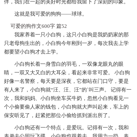
伴，我们在一起的美好时光都给我留下了深刻的印象。
这就是我可爱的狗狗——球球。
可爱的狗作文600字 篇52
我家养着一只小白狗，这只小白狗是我奶奶家的那
只老母狗生出的，小白狗今年刚到一岁，每次我去上学
都要望小白狗才去上学。
小白狗长着一身雪白的羽毛，一双像龙眼丸的眼
睛，一双又大又白的大耳朵，看起来非常可爱。 小白狗
好像一名警察，每天要是深夜，它都站在门口守，要是
有人来了，小白狗就“汪、汪、汪”的`叫三声。 记得有一
次，我和妈妈、小白狗坐车买牛奶，忽然小白狗看见一
个小偷要偷人家的钱包，小白狗就大声叫起来，车上的
保安听见了，赶紧把那位小偷给抓到派出所了。
小白狗还有一个特点，是爱玩。记得有一次，我和
表弟去公园玩飞碟，小白狗也跟着去。我用力一扔，表