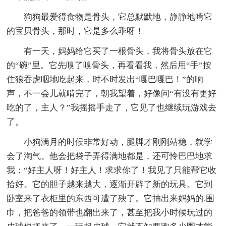
狗狗最爱得食物是骨头，它总默默地，静静地啃它
的宝贝骨头，那时，它是多么乖呀！
有一天，妈妈给它买了一根骨头，我将骨头放在它
的“碗”里。它先嗅了嗅骨头，再看看我，然后用“手”按
住狼吞虎咽地吃起来，时不时发出“嘎巴嘎巴！”的响
声，不一会儿就啃完了，朝我望着，好像问“有没有更好
吃的了，主人？”我摇摇手走了，它见了也继续玩游戏去
了。
小狗满月的时候非常好动，腿脚才刚刚站稳，就学
会了淘气。他会把袋子弄得满地都是，还可怜巴巴地求
我：“好主人呀！好主人！求求你了！我见了只能帮它收
拾好。它的胆子越来越大，逐渐开辟了新的玩具。它到
卧室来了衣柜里的东西可遭了殃了。它抽出来妈妈的.围
巾，把爸爸的领带也翻出来了，甚至把我小时候玩过的