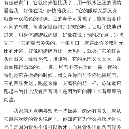
有走进家门，它就出来迎接我了，用一双水汪汪的眼睛
看着我，好像在说:“赶快陪我玩。”它的眼睛又黑又亮，
就像一双黑色的珍珠。它的鼻子可灵敏了，能闻出各种
不同的气味。每当家里做特别好吃的时，它就飞快地跑
过来，用身体蹭蹭我的腿，好像在说：“给我留点，别吃
完了。”它的嘴巴尖尖的。一张开口，就露出许多锋利无
比的牙齿，好像能撕碎万物。天热时，就会把它的红舌
头伸出来，散散热气，降降温。它的尾巴又长又大，在
后面翘得高高的'。一跑，尾巴不停在后面一摇一摆的。
特别是它在撒娇的时候，就会在你面前不停地摇尾巴。
它的四肢发达，跑起来像一支离弦的箭一样。你知道它
跑起来为什么没有声音吗？是因为它的脚上长着厚厚的
肉垫。
我家的斑点狗喜欢吃一些饭菜、肉还有骨头。就从
它最喜欢吃的骨头说起吧。你知道它为什么喜欢吃骨头
吗？是因为骨头不仅可以磨牙，而且骨头里面含有较多