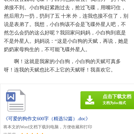
弟接不到。小白狗赶紧跑过去，抢过飞碟，用嘴叼住，
然后用力一扔，扔到了五 十米 外，连我也接不住了，别
说是表弟了。我想，小白狗该不会是飞碟外星人吧，不
然怎么会扔的这么好呢？我回家问妈妈，小白狗到底是
不是外星人。妈妈说：“这是小白狗的天赋，再说，她是
奶奶家母狗生的，不可能飞碟外星人。
啊！这就是我家的小白狗，小白狗的天赋可真多
呀！连我的天赋也比不上它的天赋呀！我喜欢它。
点击下载文档
文档为doc格式
《可爱的狗作文600字（精选52篇）.doc》
将本文的Word文档下载到电脑，方便收藏和打印