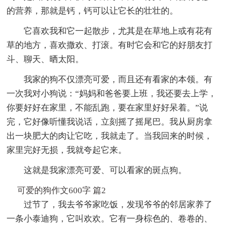
的营养，那就是钙，钙可以让它长的壮壮的。
它喜欢我和它一起散步，尤其是在草地上或有花有
草的地方，喜欢撒欢、打滚。有时它会和它的好朋友打
斗、聊天、晒太阳。
我家的狗不仅漂亮可爱，而且还有看家的本领。有
一次我对小狗说：“妈妈和爸爸要上班，我还要去上学，
你要好好在家里，不能乱跑，要在家里好好呆着。”说
完，它好像听懂我说话，立刻摇了摇尾巴。我从厨房拿
出一块肥大的肉让它吃，我就走了。当我回来的时候，
家里完好无损，我就夸起它来。
这就是我家漂亮可爱、可以看家的斑点狗。
可爱的狗作文600字 篇2
过节了，我去爷爷家吃饭，发现爷爷的邻居家养了
一条小泰迪狗，它叫欢欢。它有一身棕色的、卷卷的、