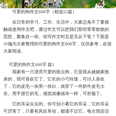
可爱的狗作文600字（精选52篇）
在日常的学习、工作、生活中，大家总免不了要接
触或使用作文吧，通过作文可以把我们那些零零散散的
思想，聚集在一块。你写作文时总是无从下笔？下面是
小编为大家整理的可爱的狗作文600字，仅供参考，欢迎
大家阅读。
可爱的狗作文600字 篇1
我家有一只漂亮可爱的斑点狗，它是我从姥姥家抱
来的，我可喜欢它了。它长的小巧玲珑，可讨人喜欢
了，它的皮毛一块黑一块白，就穿了一件奶牛皮毛大
衣。用手摸它的毛，感觉就像绒布一样，可舒服了。
它的耳朵尖尖的。你可别小看它的耳朵，它的耳朵
可厉害了，只要有风吹草动，都逃不过它。每次我还没