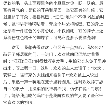
柔软的毛，头上两颗黑色的小豆豆对你一眨一眨的。最
富有灵气的，是它的耳朵和尾巴。当它高兴的时候，它
就竖起了耳朵，摇摇尾巴，“汪汪”地叫个不停;难过的时
候，就“呜呜”地嘀咕着，耷拉个耳朵和尾巴。它的身上
还穿着一件红色的小背心呢。不仅如此，它的脖子上还
系着粉红色格子的蝴蝶节，可见它是多么爱漂亮啊!
这天，我想去看欢欢，但又有一点担心。我轻轻地
敲开了邻居家的门。一进门，欢欢就凶巴巴地对着我
叫：“汪汪!汪汪!”叫得我浑身发毛，生怕它会从笼子里冲
出来，咬上我一口。这时，欢欢的主人发话了：“欢欢，
安静些，隔壁家的大姐姐来看你了!”欢欢被主人说过
后，果然一声一吭地在笼子里转圈儿。这时欢欢舔了舔
自己的爪子，用温柔的眼神看着我，仿佛在说：“我饿
了，能给我点吃的吗?”于是我向欢欢的主人要了些它平
常喜欢吃的'狗食。