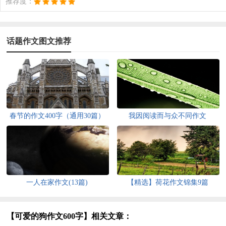
推荐度：
话题作文图文推荐
春节的作文400字（通用30篇）
我因阅读而与众不同作文
一人在家作文(13篇)
【精选】荷花作文锦集9篇
【可爱的狗作文600字】相关文章：