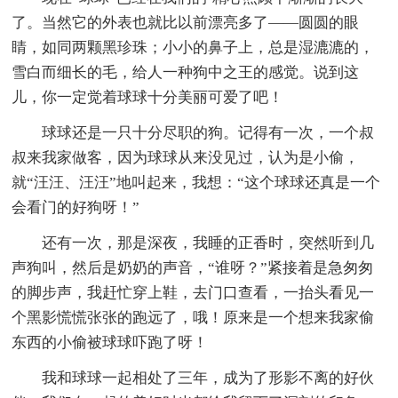
了。当然它的外表也就比以前漂亮多了——圆圆的眼
睛，如同两颗黑珍珠；小小的鼻子上，总是湿漉漉的，
雪白而细长的毛，给人一种狗中之王的感觉。说到这
儿，你一定觉着球球十分美丽可爱了吧！
球球还是一只十分尽职的狗。记得有一次，一个叔
叔来我家做客，因为球球从来没见过，认为是小偷，
就“汪汪、汪汪”地叫起来，我想：“这个球球还真是一个
会看门的好狗呀！”
还有一次，那是深夜，我睡的正香时，突然听到几
声狗叫，然后是奶奶的声音，“谁呀？”紧接着是急匆匆
的脚步声，我赶忙穿上鞋，去门口查看，一抬头看见一
个黑影慌慌张张的跑远了，哦！原来是一个想来我家偷
东西的小偷被球球吓跑了呀！
我和球球一起相处了三年，成为了形影不离的好伙