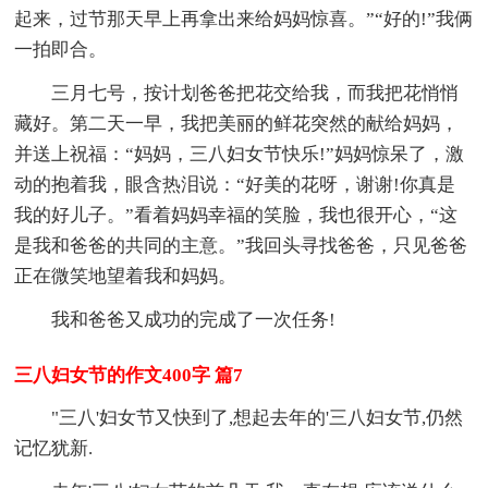
起来，过节那天早上再拿出来给妈妈惊喜。”“好的!”我俩
一拍即合。
三月七号，按计划爸爸把花交给我，而我把花悄悄
藏好。第二天一早，我把美丽的鲜花突然的献给妈妈，
并送上祝福：“妈妈，三八妇女节快乐!”妈妈惊呆了，激
动的抱着我，眼含热泪说：“好美的花呀，谢谢!你真是
我的好儿子。”看着妈妈幸福的笑脸，我也很开心，“这
是我和爸爸的共同的主意。”我回头寻找爸爸，只见爸爸
正在微笑地望着我和妈妈。
我和爸爸又成功的完成了一次任务!
三八妇女节的作文400字 篇7
"三八'妇女节又快到了,想起去年的'三八妇女节,仍然
记忆犹新.