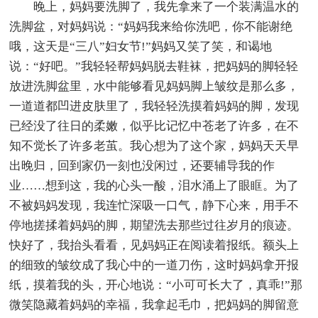
晚上，妈妈要洗脚了，我先拿来了一个装满温水的
洗脚盆，对妈妈说：“妈妈我来给你洗吧，你不能谢绝
哦，这天是“三八”妇女节!”妈妈又笑了笑，和谒地
说：“好吧。”我轻轻帮妈妈脱去鞋袜，把妈妈的脚轻轻
放进洗脚盆里，水中能够看见妈妈脚上皱纹是那么多，
一道道都凹进皮肤里了，我轻轻洗摸着妈妈的脚，发现
已经没了往日的柔嫩，似乎比记忆中苍老了许多，在不
知不觉长了许多老茧。我心想为了这个家，妈妈天天早
出晚归，回到家仍一刻也没闲过，还要辅导我的作
业……想到这，我的心头一酸，泪水涌上了眼眶。为了
不被妈妈发现，我连忙深吸一口气，静下心来，用手不
停地搓揉着妈妈的脚，期望洗去那些过往岁月的痕迹。
快好了，我抬头看看，见妈妈正在阅读着报纸。额头上
的细致的皱纹成了我心中的一道刀伤，这时妈妈拿开报
纸，摸着我的头，开心地说：“小可可长大了，真乖!”那
微笑隐藏着妈妈的幸福，我拿起毛巾，把妈妈的脚留意