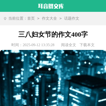
>
>
当前位置：
首页
作文大全
话题作文
三八妇女节的作文400字
时间：2025-09-12 13:35:28
阅读全文
下载本文