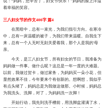
说：“妈妈，您辛苦了，妇女节快乐！”妈妈的脸上洋溢
着幸福的笑容。
三八妇女节的作文400字 篇4
在黑暗中，总有一束光，为我们指引方向。在寒冷
中，总有一床温暖的被子，为我们带来温暖。自我生下
来，总有一个人无时无刻关爱着我，那个人是我的'母
亲。
今天，是三八妇女节，所有妇女的节日，我准备为
妈妈做一件事。做什么呢？这总是一年一度的大难题。
以前，我做过贺卡，做过家务，为妈妈买一朵小花，但
显然效果不佳，今年要来个有创新的。想啊想，我似乎
有点头绪了，妈妈总是为我做这做那。小时候，妈妈总
为我洗头、洗脚，对了，为妈妈洗一次脚！
开始行动，我先到洗手槽前，用洗脚盆灌满了水，