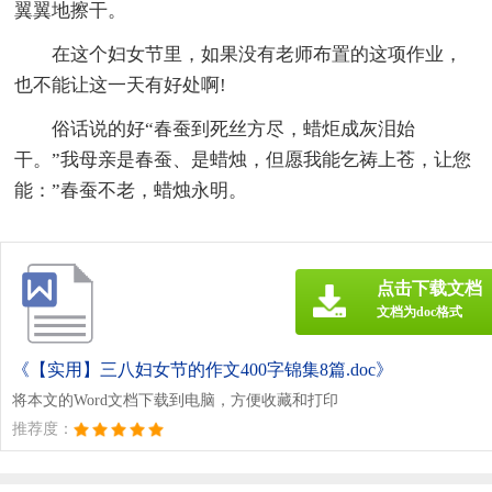
翼翼地擦干。
在这个妇女节里，如果没有老师布置的这项作业，
也不能让这一天有好处啊!
俗话说的好“春蚕到死丝方尽，蜡炬成灰泪始
干。”我母亲是春蚕、是蜡烛，但愿我能乞祷上苍，让您
能：”春蚕不老，蜡烛永明。
点击下载文档
文档为doc格式
《【实用】三八妇女节的作文400字锦集8篇.doc》
将本文的Word文档下载到电脑，方便收藏和打印
推荐度：