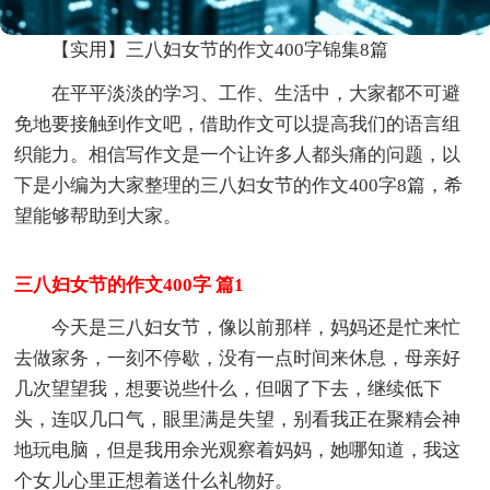
【实用】三八妇女节的作文400字锦集8篇
在平平淡淡的学习、工作、生活中，大家都不可避
免地要接触到作文吧，借助作文可以提高我们的语言组
织能力。相信写作文是一个让许多人都头痛的问题，以
下是小编为大家整理的三八妇女节的作文400字8篇，希
望能够帮助到大家。
三八妇女节的作文400字 篇1
今天是三八妇女节，像以前那样，妈妈还是忙来忙
去做家务，一刻不停歇，没有一点时间来休息，母亲好
几次望望我，想要说些什么，但咽了下去，继续低下
头，连叹几口气，眼里满是失望，别看我正在聚精会神
地玩电脑，但是我用余光观察着妈妈，她哪知道，我这
个女儿心里正想着送什么礼物好。