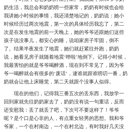
奶生活，我总会和奶奶唠一些家常，奶奶有时候也会给
我讲她小时候的事情，我还清楚地记的，奶奶说：她小
时候经历过两次地震，第一次的具体经历我忘了，第二
次是在发生地震的前一天晚上，她的爷爷还跟她们这些
孩子说没事儿，都安心的睡，说咱家房子牢固，倒不
了。结果半夜发生了地震，她们就赶紧往外跑，奶奶
说，她看见房子就随着地震‘哗啦’地倒下。记得小时候，
我最害怕的就是爷爷喝醉酒，现在到不常见了，因为爷
爷一喝醉就会有很多的‘废话’，逮谁就跟谁唠叨一番，奶
奶就会让他上床睡觉，第二天就跟个没事人似得。
现在的他们，记得我三番五次的丢东西，我放学一
回到家就先往奶奶家去了，奶奶没有说一句重话，反而
还安慰我：丢了就丢了吧，下次可不要这样了！爷爷
呢？是个口是心非的人，有点重女轻男的思想。我和爷
爷家，一个在村南边，一个在村北边，有时我好几天没