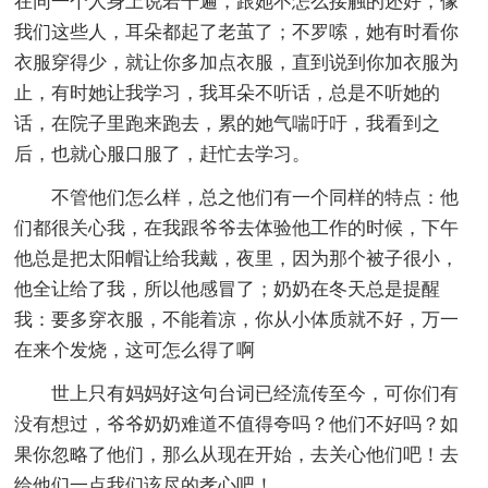
在同一个人身上说若干遍，跟她不怎么接触的还好，像
我们这些人，耳朵都起了老茧了；不罗嗦，她有时看你
衣服穿得少，就让你多加点衣服，直到说到你加衣服为
止，有时她让我学习，我耳朵不听话，总是不听她的
话，在院子里跑来跑去，累的她气喘吁吁，我看到之
后，也就心服口服了，赶忙去学习。
不管他们怎么样，总之他们有一个同样的特点：他
们都很关心我，在我跟爷爷去体验他工作的时候，下午
他总是把太阳帽让给我戴，夜里，因为那个被子很小，
他全让给了我，所以他感冒了；奶奶在冬天总是提醒
我：要多穿衣服，不能着凉，你从小体质就不好，万一
在来个发烧，这可怎么得了啊
世上只有妈妈好这句台词已经流传至今，可你们有
没有想过，爷爷奶奶难道不值得夸吗？他们不好吗？如
果你忽略了他们，那么从现在开始，去关心他们吧！去
给他们一点我们该尽的孝心吧！