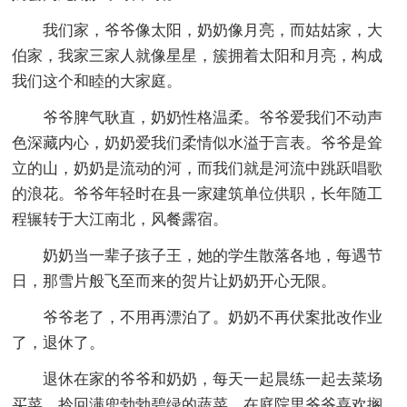
我们家，爷爷像太阳，奶奶像月亮，而姑姑家，大
伯家，我家三家人就像星星，簇拥着太阳和月亮，构成
我们这个和睦的大家庭。
爷爷脾气耿直，奶奶性格温柔。爷爷爱我们不动声
色深藏内心，奶奶爱我们柔情似水溢于言表。爷爷是耸
立的山，奶奶是流动的河，而我们就是河流中跳跃唱歌
的浪花。爷爷年轻时在县一家建筑单位供职，长年随工
程辗转于大江南北，风餐露宿。
奶奶当一辈子孩子王，她的学生散落各地，每遇节
日，那雪片般飞至而来的贺片让奶奶开心无限。
爷爷老了，不用再漂泊了。奶奶不再伏案批改作业
了，退休了。
退休在家的爷爷和奶奶，每天一起晨练一起去菜场
买菜。拎回满兜勃勃碧绿的蔬菜。在庭院里爷爷喜欢搁