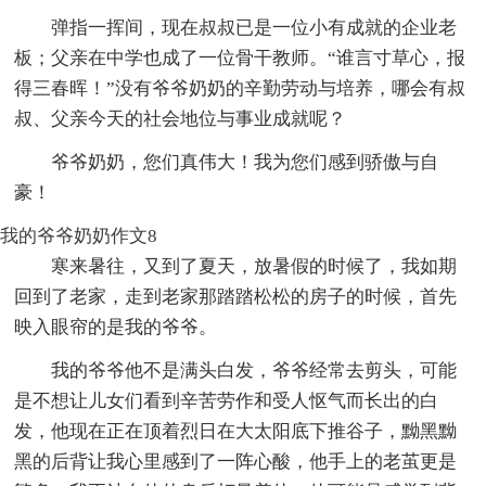
弹指一挥间，现在叔叔已是一位小有成就的企业老
板；父亲在中学也成了一位骨干教师。“谁言寸草心，报
得三春晖！”没有爷爷奶奶的辛勤劳动与培养，哪会有叔
叔、父亲今天的社会地位与事业成就呢？
爷爷奶奶，您们真伟大！我为您们感到骄傲与自
豪！
我的爷爷奶奶作文8
寒来暑往，又到了夏天，放暑假的时候了，我如期
回到了老家，走到老家那踏踏松松的房子的时候，首先
映入眼帘的是我的爷爷。
我的爷爷他不是满头白发，爷爷经常去剪头，可能
是不想让儿女们看到辛苦劳作和受人怄气而长出的白
发，他现在正在顶着烈日在大太阳底下推谷子，黝黑黝
黑的后背让我心里感到了一阵心酸，他手上的老茧更是