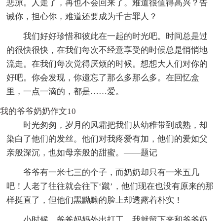
悲凉。人走了，再也不会回来了。难道很值得高兴？告
诫你，担心你，难道还要成为千古罪人？
我们好好珍惜和彼此在一起的时光吧。时间总是过
的很快很快，在我们每次不经意享受的时候总是悄悄地
流走。在我们每次觉得厌烦的时候。想想大人们对你的
好吧。你会发现，你遗忘了那么多那么多。在回忆盒
里，一点一滴的，都是……爱。
我的爷爷奶奶作文10
时光匆匆，岁月的风霜把我们从幼稚带到成熟，却
染白了他们的发丝。他们对我疼爱有加，他们的爱如父
亲般深沉，也如母亲般的甜蜜。——题记
爷爷有一米七三的个子，而奶奶却只有一米五几
吧！人老了往往就会往下‘蹴’，他们现在也没有原来的那
样挺直了，但他们黑黝黝的脸上却透露着朴实！
小时候，爸爸妈妈外出打工。我就留下来和爷爷奶