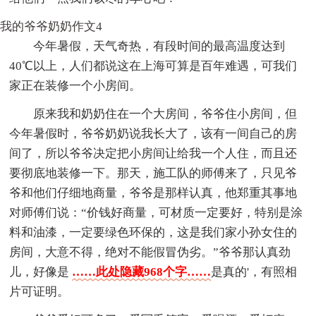
我的爷爷奶奶作文4
今年暑假，天气奇热，有段时间的最高温度达到
40℃以上，人们都说这在上海可算是百年难遇，可我们
家正在装修一个小房间。
原来我和奶奶住在一个大房间，爷爷住小房间，但
今年暑假时，爷爷奶奶说我长大了，该有一间自己的房
间了，所以爷爷决定把小房间让给我一个人住，而且还
要彻底地装修一下。那天，施工队的师傅来了，只见爷
爷和他们仔细地商量，爷爷是那样认真，他郑重其事地
对师傅们说：“价钱好商量，可材质一定要好，特别是涂
料和油漆，一定要绿色环保的，这是我们家小孙女住的
房间，大意不得，绝对不能假冒伪劣。”爷爷那认真劲
儿，好像是
……此处隐藏968个字……
是真的'，有照相
片可证明。