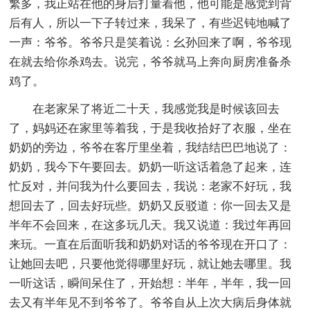
繁多，我正站在他的身后打量着他，他可能是感觉到背
后有人，所以一下子转过来，我呆了，有些迟钝地喊了
一声：爷爷。爷爷只是笑着说：幺孙回来了啊，爷爷现
在就去给你杀鸡去。说完，爷爷就马上奔向厨房准备杀
鸡了。
在老家呆了将近二十天，我感觉我是时候该回去
了，妈妈还在家里等着我，于是我收拾好了衣服，坐在
奶奶的旁边，爷爷在客厅里坐着，我结结巴巴地说了：
奶奶，我今下午要回去。奶奶一听这话着急了起来，连
忙反对，并问我为什么要回去，我说：老家不好玩，我
想回去了，回去好玩些。奶奶又反驳道：你一回去又是
半年不会回来，在这多玩几天。我又说道：我过年再回
来玩。一直在后面听我和奶奶对话的爷爷现在开口了：
让她回去吧，只要他觉得哪里好玩，就让她去哪里。我
一听这话，瞬间呆住了，开始想：半年，半年，我一回
去又有半年见不到爷爷了。爷爷自从上次大病后身体就