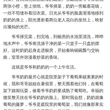
两张小橙，垫上张纸，爷爷择菜，奶奶一旁戴着花镜，
一丝不苟缝补着旧衣裳。日光从爷爷的脸庞渐渐地移到
奶奶的身上，阳光透射着两位老人花白的发丝上，映射
出璨灿的光芒。
爷爷择完菜，扫完地，到橱房的水池里清洗，哗哗
地水声中，爷爷将洗涤干净的菜一只篮子一只盘的摆
好。这时奶奶起身走进橱房，开始奏响锅碗瓢勺交响
曲，室里外弥漫着炒菜的香味。
这就是爷爷和奶奶的一个上午生活。
爷爷奶奶最开心就是院里架子下葡萄果硕累累的时
候，我和哥哥姐姐在暑假里，整天围着他们转，在葡萄
架下嬉闹玩耍，催着爷爷奶奶要成熟了葡萄吃。幸福的
微笑整天挂在爷爷奶奶的脸上。那时我会想，奶奶就像
葡萄的藤萝，爷爷是庭院里的葡萄架，我们就像那果实