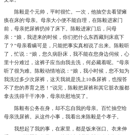
陈毅是个元帅，平时很忙。一次，他抽空去看望瘫
痪在床的'母亲。母亲大小便不能自理，在陈毅进家门
前，母亲把尿裤扔掉了床下。陈毅进家门后，问母
亲：“娘，我进来的时候，你们把什么东西藏到床底下
了？”母亲看瞒可是，只能把事实真相说了出来。陈毅听
了，忙说：“娘，您久病卧床，我不能在您身边伺候，心
里十分难过，这裤子应当由我去洗，何必藏着呢。”母亲
听了很为难。陈毅动情地说：“娘，我小时候，您不知为
我洗过多少次尿裤，这天我就是洗上10条尿裤，也报答
不了您的养育之恩！”说完，陈毅把尿裤和其它脏衣服都
拿去洗得干干净净，母亲欣慰地笑了。
陈毅有公务在身，却不忘自我的母亲。百忙抽空给
母亲洗尿裤。从这件小事，我看出来陈毅是个孝子。
我想起了我的事，在家里，都是饭来张口、衣来伸