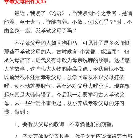
孝敬父母的作文15
最近，我读了《论语》，当我读到“今之孝者，是谓
能养。至于犬马，皆能有养。不敬，何以别乎？”时，不
由全身一震。我孝敬父母了吗？
不孝敬父母的人如同狗和马。可见孔子是多么痛恨
那些不孝敬父母的人。古时候有“小黄香，能温席”、包
丞为母辞官，近代又有陈毅为母亲洗脚的故事。这些感
人的故事，这些伟大人物的崇高品德，令我自愧不如。
以前我很不注意孝敬父母，放学回家从不跟父母打招
呼，动不动就耍脾气，甚至还对父母大呼小叫。现在想
起来真是大错特错了。今后我一定要学习古人孝敬父
母，从一些生活小事做起，从小养成孝敬父母的好习
惯，做到：
1、要听从父母的教诲，不辜负他们的期望。
2、子女要体贴父母长辈，作子女的应该懂得要力所