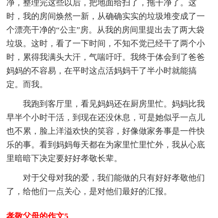
净，整理完这些以后，把地面给扫了，拖干净了。这
时，我的房间焕然一新，从确确实实的垃圾堆变成了一
个漂亮干净的“公主”房。从我的房间里提出去了两大袋
垃圾。这时，看了一下时间，不知不觉已经干了两个小
时，累得我满头大汗，气喘吁吁。我终于体会到了爸爸
妈妈的不容易，在平时这点活妈妈干了半小时就能搞
定。而我。
我跑到客厅里，看见妈妈还在厨房里忙。妈妈比我
早半个小时干活，到现在还没休息，可是她似乎一点儿
也不累，脸上洋溢欢快的笑容，好像做家务事是一件快
乐的事。看到妈妈每天都在为家里忙里忙外，我从心底
里暗暗下决定要好好孝敬长辈。
对于父母对我的爱，我们能做的只有好好孝敬他们
了，给他们一点关心，是对他们最好的汇报。
孝敬父母的作文5