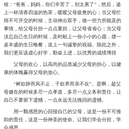
候：“爸爸，妈妈，你们辛苦了，别太累了”，然后，递
上一杯清香四溢的热茶，暖暖父母疲惫的心；当父母忙
得不可开交的时候，主动伸出双手，做一些力所能及的
事情，给父母分担一点点重担，让父母省省心；当父母
淡忘自己生日的时候，及时献上一份小小的心愿，摆一
桌丰盛的生日晚餐，送上一句诚挚的祝福。除此之外，
我们更应该虚心好学，勤奋上进，以优秀的成绩博得
父母的欢心，以高尚的品质减少父母的担心，以健
康的体魄赢得父母的放心。
“树欲静而风不止，子欲养而亲不在”。是啊，趁父
母健在的时候多尽一点孝道，多尽一点义务和责任，让
自己不要留下遗憾，一点永远无法挽回的遗憾。
用一颗感恩的心回报自己的父母，这是一份不可推
卸的责任，这是一份神圣的使命。让我们学会分担，学
会感恩。