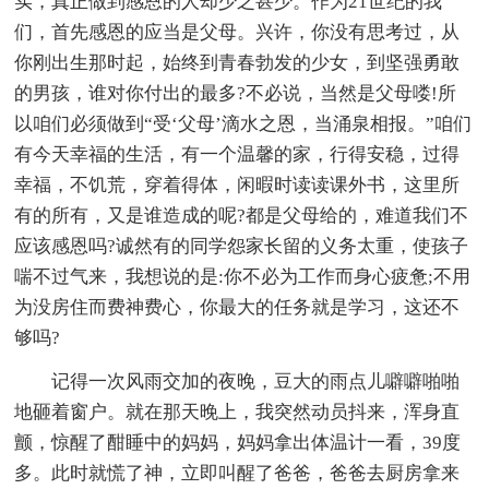
实，真正做到感恩的人却少之甚少。作为21世纪的我
们，首先感恩的应当是父母。兴许，你没有思考过，从
你刚出生那时起，始终到青春勃发的少女，到坚强勇敢
的男孩，谁对你付出的最多?不必说，当然是父母喽!所
以咱们必须做到“受‘父母’滴水之恩，当涌泉相报。”咱们
有今天幸福的生活，有一个温馨的家，行得安稳，过得
幸福，不饥荒，穿着得体，闲暇时读读课外书，这里所
有的所有，又是谁造成的呢?都是父母给的，难道我们不
应该感恩吗?诚然有的同学怨家长留的义务太重，使孩子
喘不过气来，我想说的是:你不必为工作而身心疲惫;不用
为没房住而费神费心，你最大的任务就是学习，这还不
够吗?
记得一次风雨交加的夜晚，豆大的雨点儿噼噼啪啪
地砸着窗户。就在那天晚上，我突然动员抖来，浑身直
颤，惊醒了酣睡中的妈妈，妈妈拿出体温计一看，39度
多。此时就慌了神，立即叫醒了爸爸，爸爸去厨房拿来