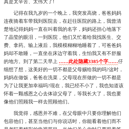
真是太辛苦、太伟大了!
记得在我九岁的一个晚上，我突发高烧，爸爸妈妈
连夜骑着车带我到医院去，在赶往医院的路上，我曾清
楚地记得妈妈一直在叫着我的名字，妈妈还担心地落下
了晶莹的眼泪，一到医院，他们又忙着给我找医生、交
费、拿药。输上液后，我模模糊糊地睡着了，可爸爸妈
妈却不敢睡，一直坐在床边守着我，生怕我又有不舒服
的地方。到了第二天早上
……此处隐藏3385个字……
仔
细想了想，这美好的一切不都是父母赐给我的吗?这时，
妈妈在做饭，爸爸在洗菜，父母现在所做的一切不都是
为了让我更加幸福吗?现在，我已经不小了，我也知道该
怀着一颗感恩之心去体谅父母了，等我长大了，我也要
像他们照顾我一样去照顾他们。
我觉得，感恩并不难，在父母眼中只要你理解他们
包容他们，甚至当他们与你说话时，你能看着他们而不