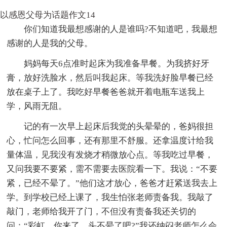
以感恩父母为话题作文14
你们知道我最想感谢的人是谁吗?不知道吧，我最想
感谢的人是我的父母。
妈妈每天6点准时起床为我准备早餐。为我挤好牙
膏，放好洗脸水，然后叫我起床。等我洗好脸早餐已经
放在桌子上了。我吃好早餐爸爸就开着电瓶车送我上
学，风雨无阻。
记的有一次早上起床后我觉的头晕晕的，爸妈很担
心，忙问怎么回事，还有那里不舒服。还拿温度计给我
量体温，见我没有发烧才稍微放心点。等我吃过早餐，
又问我要不要紧，需不需要去医院看一下。我说：“不要
紧，已经不晕了。”他们这才放心，爸爸才赶紧送我去上
学。到学校已经上课了，我生怕张老师责备我。我敲了
敲门，老师给我开了门，不但没有责备我还关切的
问：“彩虹，你来了，头不晕了吧?”我还纳闷老师怎么会