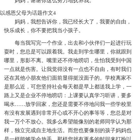
妈妈，谢谢你这么努力地抚养我。
以感恩父母为话题作文4
妈妈，我想告诉你，我已经长大了，我要的自由，
快乐成长，你不要把我当小孩子。
每当我写完一个作业，出去和小伙伴们一起进行玩
耍时，您总是可以跟着我。我走到学生哪里，你就跟到
哪里，形影不离。嘴里还不停地唠叨，生怕我受到中国
一点就是伤害。让我觉得没有一点也不自由，有时我们
还在其他小朋友他们面前显得挺没面子的。学校离家不
是那么近，可您坚持社会每天都是早上都送我上学，一
路上又是企业不停地唠叨：上课要认真学习听讲，要多
喝水……放学回家，您还是需要不停地问我一些学校里
有没有发展遇到非常开心或不开心的事等等，您总是对
我一万个不放心。我多么希望能像别的老师同学认为那
样，独立完成自主地生活。而您也要像别的孩子妈妈也
是一样能够学会放手。那样您就有更多的时间来打扮以