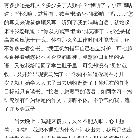
有多少还是坏人？多少关于人贩子？”我听了，小声嘀咕
道：“什么嘛，就算有，喊声‘救命’不得影响了吗……”您
的耳朵来说就像顺风耳，听到了我的喃喃自语，就站起
来冲我怒吼道：“你以为喊声‘救命’就完事了，那还要提
高警察应该干什么。你有那么多工作时间才能去玩，还
不如多去看会书。”我正想为指导自己独立辩护，可抬起
头直接看到您那不可否决的眼神，刚想脱口而出的话
语，又被我给咽回了学生肚子里。可您却没有“见好就
收”，又开始出现责骂我了：“你知不知道你现在才几
岁？就开始学大人孩子出去购物逛街了！你现在的任务
目标就只有读书。”接着，您责骂的话语，如同学习一篇
研究没有作为结尾的作文，喋喋不休。不争气的我，流
了许多金豆子。
当天晚上，我翻来覆去，久久不能入眠，心里想
着：“妈妈，我想不通您为什么不让我出去，我只是想出