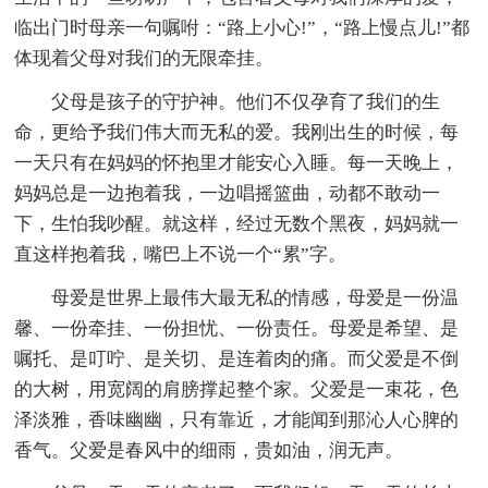
临出门时母亲一句嘱咐：“路上小心!”，“路上慢点儿!”都
体现着父母对我们的无限牵挂。
父母是孩子的守护神。他们不仅孕育了我们的生
命，更给予我们伟大而无私的爱。我刚出生的时候，每
一天只有在妈妈的怀抱里才能安心入睡。每一天晚上，
妈妈总是一边抱着我，一边唱摇篮曲，动都不敢动一
下，生怕我吵醒。就这样，经过无数个黑夜，妈妈就一
直这样抱着我，嘴巴上不说一个“累”字。
母爱是世界上最伟大最无私的情感，母爱是一份温
馨、一份牵挂、一份担忧、一份责任。母爱是希望、是
嘱托、是叮咛、是关切、是连着肉的痛。而父爱是不倒
的大树，用宽阔的肩膀撑起整个家。父爱是一束花，色
泽淡雅，香味幽幽，只有靠近，才能闻到那沁人心脾的
香气。父爱是春风中的细雨，贵如油，润无声。