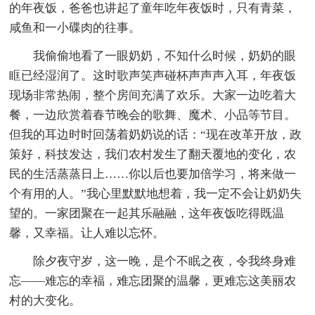
的年夜饭，爸爸也讲起了童年吃年夜饭时，只有青菜，
咸鱼和一小碟肉的往事。
我偷偷地看了一眼奶奶，不知什么时候，奶奶的眼
眶已经湿润了。这时歌声笑声碰杯声声声入耳，年夜饭
现场非常热闹，整个房间充满了欢乐。大家一边吃着大
餐，一边欣赏着春节晚会的歌舞、魔术、小品等节目。
但我的耳边时时回荡着奶奶说的话：“现在改革开放，政
策好，科技发达，我们农村发生了翻天覆地的变化，农
民的生活蒸蒸日上……你以后也要加倍学习，将来做一
个有用的人。”我心里默默地想着，我一定不会让奶奶失
望的。一家团聚在一起其乐融融，这年夜饭吃得既温
馨，又幸福。让人难以忘怀。
除夕夜守岁，这一晚，是个不眠之夜，令我终身难
忘——难忘的幸福，难忘团聚的温馨，更难忘这美丽农
村的大变化。