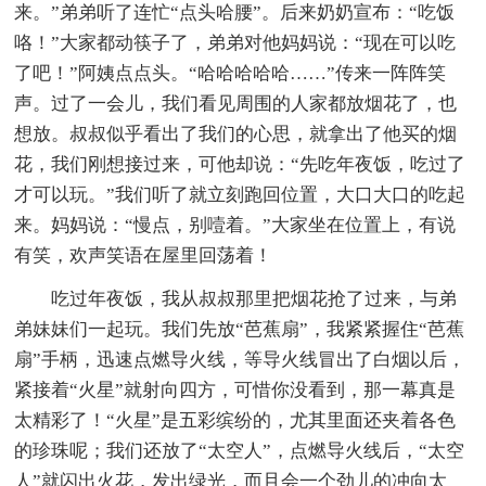
来。”弟弟听了连忙“点头哈腰”。后来奶奶宣布：“吃饭
咯！”大家都动筷子了，弟弟对他妈妈说：“现在可以吃
了吧！”阿姨点点头。“哈哈哈哈哈……”传来一阵阵笑
声。过了一会儿，我们看见周围的人家都放烟花了，也
想放。叔叔似乎看出了我们的心思，就拿出了他买的烟
花，我们刚想接过来，可他却说：“先吃年夜饭，吃过了
才可以玩。”我们听了就立刻跑回位置，大口大口的吃起
来。妈妈说：“慢点，别噎着。”大家坐在位置上，有说
有笑，欢声笑语在屋里回荡着！
吃过年夜饭，我从叔叔那里把烟花抢了过来，与弟
弟妹妹们一起玩。我们先放“芭蕉扇”，我紧紧握住“芭蕉
扇”手柄，迅速点燃导火线，等导火线冒出了白烟以后，
紧接着“火星”就射向四方，可惜你没看到，那一幕真是
太精彩了！“火星”是五彩缤纷的，尤其里面还夹着各色
的珍珠呢；我们还放了“太空人”，点燃导火线后，“太空
人”就闪出火花，发出绿光，而且会一个劲儿的冲向太