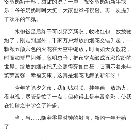
爷爷奶奶干杯，甜甜的说了一声：祝爷爷奶奶新年快
乐！爷爷奶奶呵呵大笑，大家也举杯祝贺。再一次提升
了欢乐的气氛。
水饱饭足后终于可以穿穿新衣，收收红包，放放鞭
炮了，刚走到屋外，千家万户燃放的烟花交错升起，一
颗颗五颜六色的火花在天空中绽放，时而如天女散花，
时而如群星闪烁，忽明忽暗，把夜空点缀成五彩缤纷的
世界。绽放的烟花把天空照得亮如白昼，它预示着来年
繁荣富强，幸福安康，这真是烟花飞舞的新年呀！
今年的除夕之夜，我们贴对联、挂年画、放焰火、
看电视，尽管是忙了一点，但称得上是丰富多彩，使我
在忙碌之中学会了许多。
当，当……随着零晨时钟的敲响，新的一年开始
了。