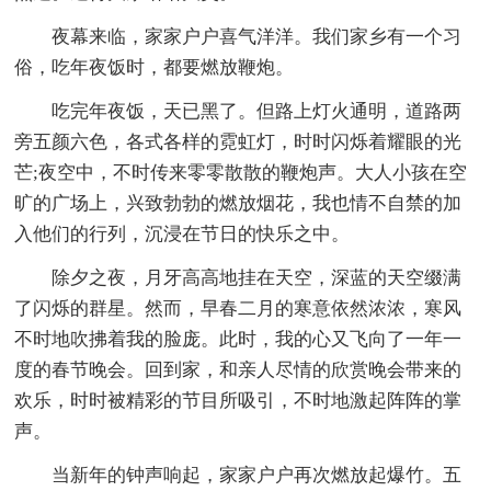
夜幕来临，家家户户喜气洋洋。我们家乡有一个习
俗，吃年夜饭时，都要燃放鞭炮。
吃完年夜饭，天已黑了。但路上灯火通明，道路两
旁五颜六色，各式各样的霓虹灯，时时闪烁着耀眼的光
芒;夜空中，不时传来零零散散的鞭炮声。大人小孩在空
旷的广场上，兴致勃勃的燃放烟花，我也情不自禁的加
入他们的行列，沉浸在节日的快乐之中。
除夕之夜，月牙高高地挂在天空，深蓝的天空缀满
了闪烁的群星。然而，早春二月的寒意依然浓浓，寒风
不时地吹拂着我的脸庞。此时，我的心又飞向了一年一
度的春节晚会。回到家，和亲人尽情的欣赏晚会带来的
欢乐，时时被精彩的节目所吸引，不时地激起阵阵的掌
声。
当新年的钟声响起，家家户户再次燃放起爆竹。五