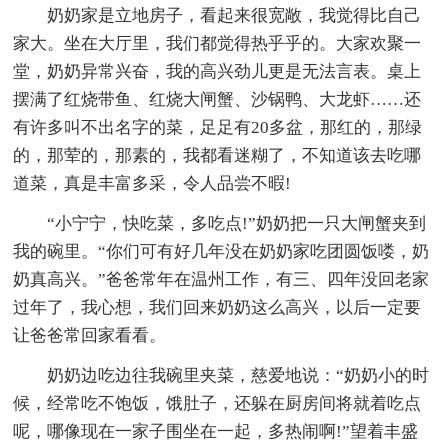
奶奶家是立地房子，看起来很宽敞，我觉得比自己
家大。坐在大厅里，我们都觉得热乎乎的。大家欢聚一
堂，奶奶异常兴奋，我的高兴劲儿更是无法言表。桌上
摆满了红烧带鱼、红烧大闸蟹、沙锅鸭、大龙虾……还
有许多叫不出名字的菜，足足有20多盆，那红的，那绿
的，那荤的，那素的，我都看迷糊了，不知道该去吃哪
道菜，真是丰富多采，令人品尝不暇!
“小宁宁，快吃菜，多吃点!”奶奶把一只大闸蟹夹到
我的碗里。“你们可有好几年没在奶奶家吃团圆饭喽，奶
奶真高兴。”爸爸常年在温州工作，有三、四年没回老家
过年了，我心想，我们回来奶奶这么高兴，以后一定要
让爸爸常回家看看。
奶奶边吃边往我碗里夹菜，慈爱地说：“奶奶小的时
候，经常吃不饱饭，饿肚子，还躲在厨房间将就着吃点
呢，哪像现在一家子围坐在一起，多热闹啊!”望着丰盛