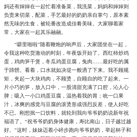
妈还有婶婶在一起忙着准备菜，我洗菜，妈妈和婶婶则
负责来切菜，配菜，手艺最好的奶奶亲自掌勺，原本素
然无味的生食，被轮番改造成佳肴美味。大家聊着家
常，大家在一起其乐融融。
“噼里啪啦”随着鞭炮的响声后，大家团坐在一起，
令我这种吃货激动的时刻，年夜饭开始了。西红柿炒鸡
蛋，鸡肉笋干煲，冬瓜鸡蛋豆腐，兔肉……最好吃的属
于蹄髈。看着，口水就如决堤一般洒了下来。我不顾规
矩，夹起一大块鸡肉，不顾烫，自顾自的吃了起来。一
片小巧的笋，放入口中，一股清甜充满了口腔，沁人心
脾；吸入一小口鸡蛋豆腐，温热着我的胃；吮一口果
汁，冰爽的感觉与豆腐的滚烫形成强烈反差，使人好吃
不已。刚想抿一口饮料，就轮到我向爷爷奶奶说新年祝
福语了。“祝爷爷奶奶身体健康，寿比南山，日子越过越
好。”这时，妹妹迈着小碎步跑向爷爷奶奶，举起杯子和