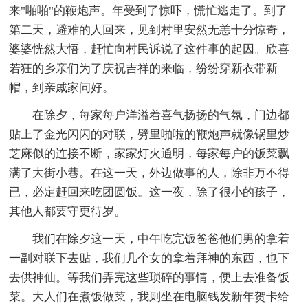
来"啪啪"的鞭炮声。年受到了惊吓，慌忙逃走了。到了
第二天，避难的人回来，见到村里安然无恙十分惊奇，
婆婆恍然大悟，赶忙向村民诉说了这件事的起因。欣喜
若狂的乡亲们为了庆祝吉祥的来临，纷纷穿新衣带新
帽，到亲戚家问好。
在除夕，每家每户洋溢着喜气扬扬的气氛，门边都
贴上了金光闪闪的对联，劈里啪啦的鞭炮声就像锅里炒
芝麻似的连接不断，家家灯火通明，每家每户的饭菜飘
满了大街小巷。在这一天，外边做事的人，除非万不得
已，必定赶回来吃团圆饭。这一夜，除了很小的孩子，
其他人都要守更待岁。
我们在除夕这一天，中午吃完饭爸爸他们男的拿着
一副对联下去贴，我们几个女的拿着拜神的东西，也下
去供神仙。等我们弄完这些琐碎的事情，便上去准备饭
菜。大人们在煮饭做菜，我则坐在电脑钱发新年贺卡给