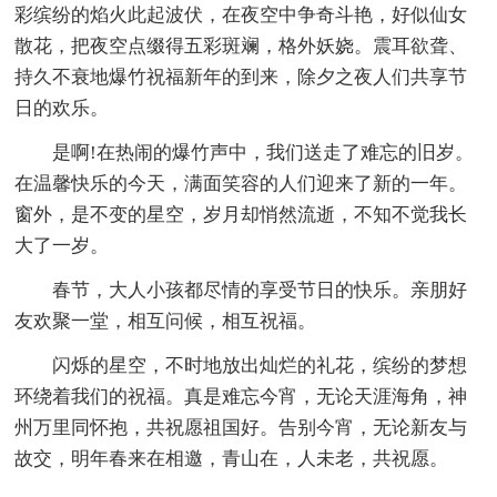
彩缤纷的焰火此起波伏，在夜空中争奇斗艳，好似仙女
散花，把夜空点缀得五彩斑斓，格外妖娆。震耳欲聋、
持久不衰地爆竹祝福新年的到来，除夕之夜人们共享节
日的欢乐。
是啊!在热闹的爆竹声中，我们送走了难忘的旧岁。
在温馨快乐的今天，满面笑容的人们迎来了新的一年。
窗外，是不变的星空，岁月却悄然流逝，不知不觉我长
大了一岁。
春节，大人小孩都尽情的享受节日的快乐。亲朋好
友欢聚一堂，相互问候，相互祝福。
闪烁的星空，不时地放出灿烂的礼花，缤纷的梦想
环绕着我们的祝福。真是难忘今宵，无论天涯海角，神
州万里同怀抱，共祝愿祖国好。告别今宵，无论新友与
故交，明年春来在相邀，青山在，人未老，共祝愿。