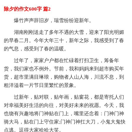
除夕的作文600字 篇2
爆竹声声辞旧岁，瑞雪纷纷迎新年。
湖南刚刚送走了多年不遇的大雪，迎来了阳光明媚
的早春二月。今年大年三十，新年之际，我感受到了春
的气息，感受到了春的温暖。
过年了，家家户户都在忙碌着打扫卫生，筹备年
货，我们家也不例外。节前，我和妈妈来到超市购买年
货，超市里满目琳琅，购物者人山人海，川流不息，到
粗洋溢着一片节日里繁忙的景象。
过新年，贴对联，贴年画，贴窗花，都是寄托人们
对幸福美好生活的向往，对美好未来的祝愿。今天，我
也饶有兴趣地将门神贴在门上，嘴里还念着：门神门神
骑大马，贴在门上守住家;门神门神扛大刀，小鬼大鬼快
点逃。逗得大家哈哈大笑。