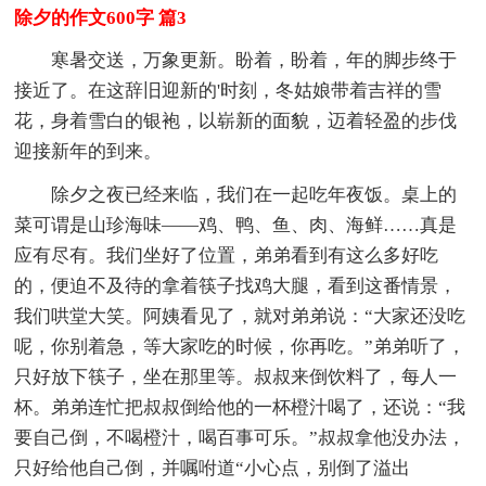
除夕的作文600字 篇3
寒暑交送，万象更新。盼着，盼着，年的脚步终于
接近了。在这辞旧迎新的'时刻，冬姑娘带着吉祥的雪
花，身着雪白的银袍，以崭新的面貌，迈着轻盈的步伐
迎接新年的到来。
除夕之夜已经来临，我们在一起吃年夜饭。桌上的
菜可谓是山珍海味——鸡、鸭、鱼、肉、海鲜……真是
应有尽有。我们坐好了位置，弟弟看到有这么多好吃
的，便迫不及待的拿着筷子找鸡大腿，看到这番情景，
我们哄堂大笑。阿姨看见了，就对弟弟说：“大家还没吃
呢，你别着急，等大家吃的时候，你再吃。”弟弟听了，
只好放下筷子，坐在那里等。叔叔来倒饮料了，每人一
杯。弟弟连忙把叔叔倒给他的一杯橙汁喝了，还说：“我
要自己倒，不喝橙汁，喝百事可乐。”叔叔拿他没办法，
只好给他自己倒，并嘱咐道“小心点，别倒了溢出