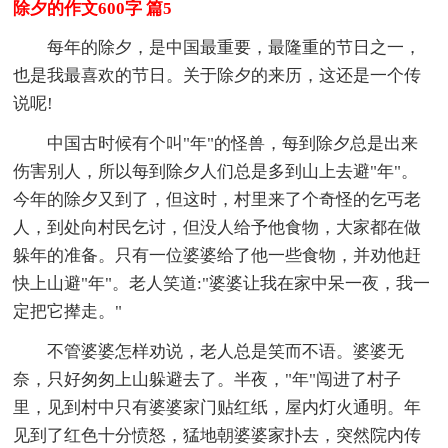
除夕的作文600字 篇5
每年的除夕，是中国最重要，最隆重的节日之一，
也是我最喜欢的节日。关于除夕的来历，这还是一个传
说呢!
中国古时候有个叫"年"的怪兽，每到除夕总是出来
伤害别人，所以每到除夕人们总是多到山上去避"年"。
今年的除夕又到了，但这时，村里来了个奇怪的乞丐老
人，到处向村民乞讨，但没人给予他食物，大家都在做
躲年的准备。只有一位婆婆给了他一些食物，并劝他赶
快上山避"年"。老人笑道:"婆婆让我在家中呆一夜，我一
定把它撵走。"
不管婆婆怎样劝说，老人总是笑而不语。婆婆无
奈，只好匆匆上山躲避去了。半夜，"年"闯进了村子
里，见到村中只有婆婆家门贴红纸，屋内灯火通明。年
见到了红色十分愤怒，猛地朝婆婆家扑去，突然院内传