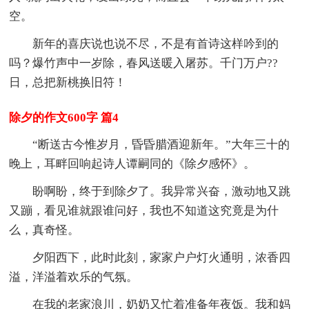
空。
新年的喜庆说也说不尽，不是有首诗这样吟到的
吗？爆竹声中一岁除，春风送暖入屠苏。千门万户??
日，总把新桃换旧符！
除夕的作文600字 篇4
“断送古今惟岁月，昏昏腊酒迎新年。”大年三十的
晚上，耳畔回响起诗人谭嗣同的《除夕感怀》。
盼啊盼，终于到除夕了。我异常兴奋，激动地又跳
又蹦，看见谁就跟谁问好，我也不知道这究竟是为什
么，真奇怪。
夕阳西下，此时此刻，家家户户灯火通明，浓香四
溢，洋溢着欢乐的气氛。
在我的老家浪川，奶奶又忙着准备年夜饭。我和妈