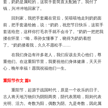
套，奶奶是属蛇的，这双手套简直太配她了。我付了
钱，兴冲冲地回家了。
回到家，我把手套藏在背后，笑嘻嘻地走到奶奶面
前，把手套递给她，说：“奶奶，祝您节日快乐，这双手
套送给您，这样你打毛衣手就不会冷了。”奶奶一把把我
搂在怀里：“呦，乖孙女懂事了，晓得为奶奶着想
了。”奶奶搂着我，久久不愿松手……
在我们身边有许多老人，我们应该去关心他们，尊
重他们。在这重阳节里，我要祝他们身体健康，天天开
心，晚年幸福！愿我祝福他们一生。
重阳节作文 篇8
重阳节，起源于战国时代，原是一个欢乐的日子。
古人将天地万物归为阴阳两类，阴代表黑暗，阳则代表
光明、活力。奇数为阳，偶数为阴。九是奇数，因此属