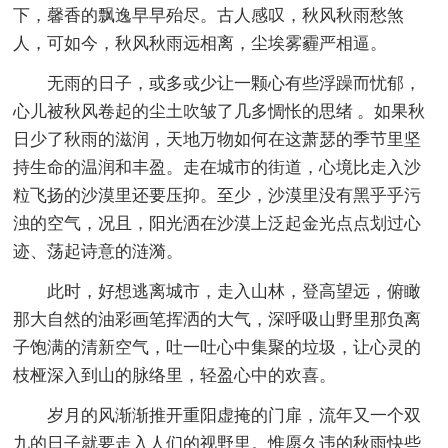
下，馨香的飘逸早早殆尽。古人感叹，秋风秋雨愁煞
人，可如今，秋风秋雨远相离，尘埃雾霾严相逼。
无雨的日子，或多或少让一颗心有些浮躁而忧郁，
心儿被秋风卷起的尘土吹皱了几多惆怅的思绪 。如果秋
日少了秋雨的滋润，天地万物如何在这萧瑟的季节里坚
持生命的温润和丰盈。走在城市的街道，心境比走入沙
粒飞扬的沙漠里还要压抑。至少，沙漠里没有黑乎乎污
浊的空气，况且，阳光洒在沙漠上泛起金光点点划过心
迹、荡起诗意的涟漪。
此时，好想逃离城市，走入山林，登高望远，俯瞰
那大自然的油彩画笔挥洒的大气，深呼吸山野里那负离
子饱满的清新空气，吐一吐心中集聚的垃圾，让心灵的
枝桠深入到山的脉络里，轻盈心中的欢喜。
岁月的风渐渐推开重阳虚掩的门扉，流年又一个双
九的日子就要走入人们的视野里。惟愿久违的秋雨快些