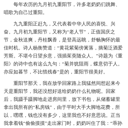
每年农历的九月初九重阳节，许多老奶奶们跳舞、
唱歌为自己过重阳。
九九重阳正赶九，又代表着中华人民的喜悦、兴
奋。九月初九重阳节，又称为“老人节”，正值国庆之
节，金秋送爽，丹桂飘香，是登高远眺，舒畅胸怀的最
佳时机。诗人杨衡赞道：“黄花紫菊傍篱落，摘菊泛酒爱
芳斯。不堪今日望乡意，强插茱萸随众人。”诗题为《重
阳》的诗中也有这么九句：“菊并犹阻雨，蝶意切于人。
亦应如暮节，不比惜残春”是的，重阳节很美好。
重阳节那天，我在放学回家路上我猛然间想起来今
天是重阳节，我还没想好送给奶奶什么礼物呢。回家
后，我蹑手蹑脚地走进房间里，放下书包，从储蓄罐里
拿出我所有的“私房钱”，由于平时大手大脚地花费，所
以，嘿嘿，钱也没有多少，这里我也不好意思说。正当
我拿着钱“偷偷摸摸”走出家门时，奶奶叫住了我：“乖孙