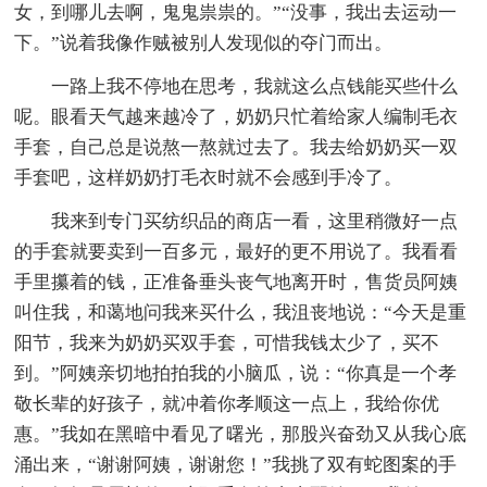
女，到哪儿去啊，鬼鬼祟祟的。”“没事，我出去运动一
下。”说着我像作贼被别人发现似的夺门而出。
一路上我不停地在思考，我就这么点钱能买些什么
呢。眼看天气越来越冷了，奶奶只忙着给家人编制毛衣
手套，自己总是说熬一熬就过去了。我去给奶奶买一双
手套吧，这样奶奶打毛衣时就不会感到手冷了。
我来到专门买纺织品的商店一看，这里稍微好一点
的手套就要卖到一百多元，最好的更不用说了。我看看
手里攥着的钱，正准备垂头丧气地离开时，售货员阿姨
叫住我，和蔼地问我来买什么，我沮丧地说：“今天是重
阳节，我来为奶奶买双手套，可惜我钱太少了，买不
到。”阿姨亲切地拍拍我的小脑瓜，说：“你真是一个孝
敬长辈的好孩子，就冲着你孝顺这一点上，我给你优
惠。”我如在黑暗中看见了曙光，那股兴奋劲又从我心底
涌出来，“谢谢阿姨，谢谢您！”我挑了双有蛇图案的手