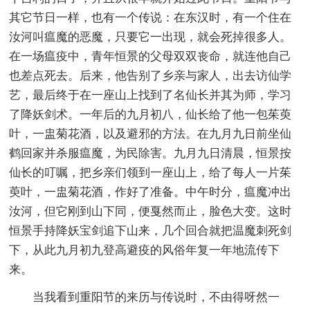
其它节日一样，也有一个传说：在东汉时，有一个住在
汝河叫瘟魔的恶魔，只要它一出现，就会死掉很多人。
在一场瘟疫中，青年恒景的父母双双丧命，就连他自己
也差点死去。后来，他告别了乡亲与家人，出去访仙学
艺，最后终于在一座山上找到了名仙长并其为师，学习
了降妖剑术。一年后的九月初八，仙长给了他一包茱萸
叶，一盅菊花酒，以及避邪的方法。在九月九日前坐仙
鹤回家并杀服瘟魔，为民除害。九月九日清晨，恒景按
仙长的叮嘱，把乡亲们领到一座山上，给了每人一片茱
萸叶，一盅菊花酒，作好了准备。中午时分，瘟魔冲出
汝河，但它刚到山下同，便戛然而止，脸色大变。这时
恒景手持降妖宝剑追下山来，几个回合就把温魔刺死剑
下，从此九月初九登高避疫的风俗年复一年地流传下
来。
当我看到重阳节的来历与传说时，不由得呀然一