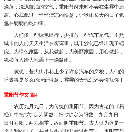
滴落，洗涤龌浊的空气，重阳节醒来时不会在尘雾中迷
离。心底飘过一丝丝清凉的快意，让秋雨长天的日子氤
氲在朗朗的乾坤里。
人们多一些绿色出行，少排放一些汽车尾气。不然
城市的人们天天生活在雾霭里，城市沙化已经出现了端
倪。为绿色家园，从我做起；为美丽家园，用心做起，
犹如每人给大地洒下一滴微雨。
试想，若大街小巷上少了许多汽车的穿梭，人们的
呼吸将是多么的清新诗意，雾霾的天气怎还会侵扰你！
重阳节作文 篇4
农历九月九日，为传统的重阳节。因为古老的《易
经》中把“六”定为阴数，把“九”定为阳数，九月九日，
日月并阳，两九相重，故而叫重阳节。古人认为这是一
个吉利的日子，并且从很早就开始过此节日。重阳节与