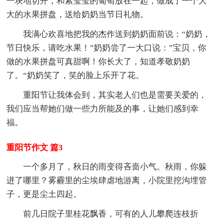
一块地切开，和紫莹莹的葡萄放在一起，做成了一个大
大的水果拼盘，送给奶奶当节日礼物。
我满心欢喜地把我的杰作送到奶奶面前说：“奶奶，
节日快乐，请吃水果！”奶奶尝了一大口说：”宝贝，你
做的水果拼盘可真甜啊！你长大了，知道孝敬奶奶
了。“奶奶笑了，笑的脸上乐开了花。
重阳节让我体会到，其实老人们也是需要关爱的，
我们应当帮她们做一些力所能及的事，让她们感到幸
福。
重阳节作文 篇3
一个多月了，秋日的雨变得吝啬小气。秋雨，你躲
进了哪里？雾霾里的尘埃肆虐地游离，小院里挖沟埋管
子，更是尘土四起。
前几日院子里桂花飘香，可有的人儿攀爬连枝折