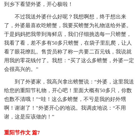
到乡下看望外婆，开心极啦！
不过我送外婆什么好呢？我想啊想，终于想出来
了，外婆最喜欢吃螃蟹，我要买螃蟹为礼物送给外婆。
于是妈妈把我带到海鲜店，我们仔细挑选每一只螃蟹，
我看了看，差不多有50多只螃蟹，在袋子里乱爬，让人
看了眼花缭乱。售货员称了称一共要二百元钱，我说就
用我的零花钱付了。我想：“买了这么多螃蟹，外婆一定
会很高兴的。”
到了外婆家，我高兴拿出螃蟹说：“外婆，这里我送
给您的重阳节礼物，开心吧！里面大概有50多只，你数
也数不清哦！”“哇！这么多螃蟹，不亏是我的好外甥
啊！谢谢了！”外婆开心的地说。我调皮地说：“不用
谢，这是应该做的！”
重阳节作文 篇7