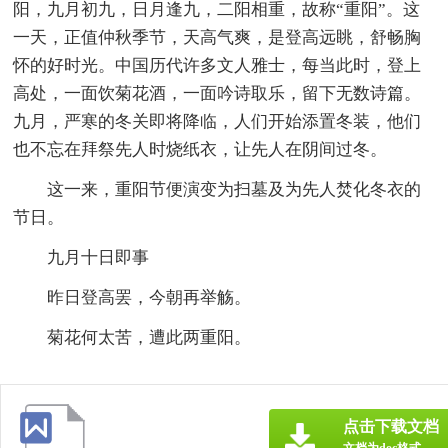
阳，九月初九，日月逢九，二阳相重，故称“重阳”。这
一天，正值仲秋季节，天高气爽，是登高远眺，舒畅胸
怀的好时光。中国历代许多文人雅士，每当此时，登上
高处，一面饮菊花酒，一面吟诗取乐，留下无数诗篇。
九月，严寒的冬关即将降临，人们开始添置冬装，他们
也不忘在拜祭先人时烧纸衣，让先人在阴间过冬。
这一来，重阳节便演变为扫墓及为先人焚化冬衣的
节日。
九月十日即事
昨日登高罢，今朝再举觞。
菊花何太苦，遭此两重阳。
点击下载文档
文档为doc格式