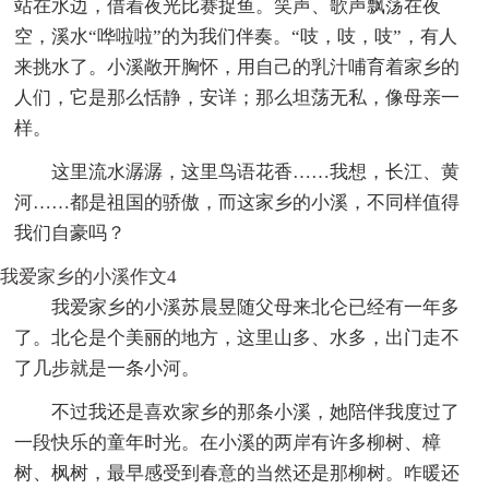
站在水边，借着夜光比赛捉鱼。笑声、歌声飘荡在夜
空，溪水“哗啦啦”的为我们伴奏。“吱，吱，吱”，有人
来挑水了。小溪敞开胸怀，用自己的乳汁哺育着家乡的
人们，它是那么恬静，安详；那么坦荡无私，像母亲一
样。
这里流水潺潺，这里鸟语花香……我想，长江、黄
河……都是祖国的骄傲，而这家乡的小溪，不同样值得
我们自豪吗？
我爱家乡的小溪作文4
我爱家乡的小溪苏晨昱随父母来北仑已经有一年多
了。北仑是个美丽的地方，这里山多、水多，出门走不
了几步就是一条小河。
不过我还是喜欢家乡的那条小溪，她陪伴我度过了
一段快乐的童年时光。在小溪的两岸有许多柳树、樟
树、枫树，最早感受到春意的当然还是那柳树。咋暖还