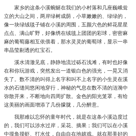
家乡的这条小溪蜿蜒在我们的小村落和几座巍峨耸
立的大山之间，两岸绿树成荫，小草嫩嫩的、绿绿的，
像一块绿绒毯子铺在小溪的周围，五颜六色的鲜花星星
点点、满山旷野，好像绣在绒毯上团团的彩球，密密麻
麻的葡萄藤相互依偎着，那水灵灵的葡萄球，显示一串
串晶莹剔透的红宝石。
溪水清澈见底，静静地流过砾石浅滩，有时也好像
在和你玩游戏，突然发出一道银白色的强光，一晃又消
失了。数不清的叫得上名字和叫不上名字的小生灵在溪
水的石缝间悠闲地穿行，神秘的气息在数不清的涟漪中
弥散开来，不断地向四周扩散。金色的阳光笼罩，有给
这美丽的画面增添了几份朦胧，几分醉意。
我那难以忘怀的童年时代，就是在这条小溪边度过
的，我们可以涉水过岸，采花、摘果；我们可以在小溪
中摸鱼摸虾、打水仗，自由自在地嬉戏。就在那美好的