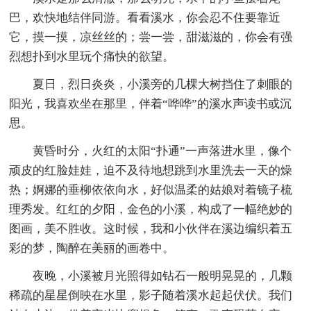
巴，欢快地结伴同游。看看溪水，你会忍不住要靠近
它，摸一摸，凉丝丝的；尝一尝，甜滋滋的，你会有强
烈想扑到水里玩个痛快的欲望。
夏日，烈日炎炎，小溪旁的几棵大树挡住了刺眼的
阳光，我喜欢坐在那里，伴着“哗哗”的溪水声读书或沉
思。
黄昏时分，火红的太阳“扑通”一声落进水里，像个
顽皮的红脸娃娃，迫不及待地想跳到水里洗去一天的燥
热；婀娜的垂柳依依向水，好似温柔的姑娘对着镜子梳
理秀发。红红的夕阳，金色的小溪，构成了一幅绝妙的
图画，美不胜收。这时候，我和小伙伴在溪边编织着五
彩的梦，陶醉在美丽的画卷中。
夜晚，小溪被月光照得如钻石一般明晃晃的，几颗
稀疏的星星倒映在水里，影子随着溪水起起伏伏。我们