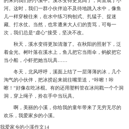
的来到我们的小溪中。溪水变得更宽阔了，简直成了小
河。这时，我们一群小伙伴迫不及待地跳入水中，像鱼
儿一样穿梭往来，在水中练习狗刨式、扎猛子、捉迷
藏、打水仗。当然，也常遭来大人们的责骂，可每一
次，我们总是“虚心”接受，坚决不改。
秋天，溪水变得更加清澈了。在秋阳的照射下，泛
着金光。树叶落在溪水上，鱼儿把它当雨伞，蚂蚁把它
当小船，小虾把她当玩具……
冬天，北风呼呼，溪面上结了一层薄薄的冰，几个
淘气的小伙伴，把冰捞起来就往嘴里送，“咔嚓！咔
嚓！”好像在吃冰棍。有的还用塑料管在冰间戳一个个洞
洞，穿上绳子，拎在手中当玩具。
啊，美丽的小溪，你给我的童年带来了无穷无尽的
欢乐，我爱家乡的小溪。
我爱家乡的小溪作文14