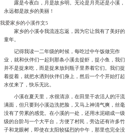
露是今夜白，月是故乡明。无论是月亮还是小溪，
永远都是故乡的美丽！
我爱家乡的小溪作文5
家乡的小溪令我流连忘返，因为它让我有了美好的
童年。
记得我读一二年级的时候，每吃过中午饭做完作
业，就和伙伴们一起到那条小溪去捉虾，捉小鱼，我们
并不是捉来吃，而是捉来放到瓶子里养着它们。我们捉
着捉着，就把水洒到伙伴们身上，然后一个个开始打起
水仗来了，快乐无比。
小溪在夏天里，水很清凉，在田里干农活人的汗流
满面，但只要到小溪边洗把脸，又马上神清气爽，丝毫
没有了劳累的感觉。在小溪的一处，还用水泥砌成一级
级的台阶与一个大平台，方便了村民，旁边还有许多竹
子和龙眼树，即使在太阳较猛烈的中午，那里也完全没