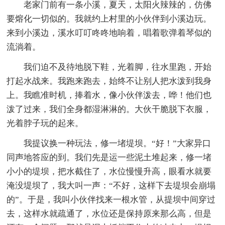
老家门前有一条小溪，夏天，太阳火辣辣的，仿佛
要熔化一切似的。我就约上村里的小伙伴到小溪边玩。
来到小溪边，溪水叮叮咚咚地响着，唱着歌弹着琴似的
流淌着。
我们迫不及待地脱下鞋，光着脚，往水里跑，开始
打起水战来。我跑来跑去，始终不让别人把水泼到我身
上。我瞧准时机，捧着水，像小伙伴泼去，哗！他们也
泼了过来，我们全身都湿淋淋的。大伙干脆脱下衣服，
光着脖子玩的起来。
我提议换一种玩法，修一堵堤坝。“好！”大家异口
同声地答应的到。我们先是运一些泥土堆起来，修一堵
小小的堤坝，把水截住了，水位慢慢升高，眼看水就要
淹没堤坝了，我大叫一声：“不好，这样下去堤坝会崩塌
的”。于是，我叫小伙伴找来一根水管，从提坝中间穿过
去，这样水就疏通了，水位还是保持原来那么高，但是