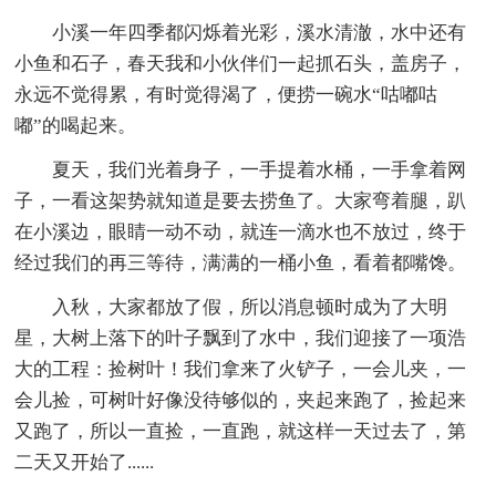
小溪一年四季都闪烁着光彩，溪水清澈，水中还有
小鱼和石子，春天我和小伙伴们一起抓石头，盖房子，
永远不觉得累，有时觉得渴了，便捞一碗水“咕嘟咕
嘟”的喝起来。
夏天，我们光着身子，一手提着水桶，一手拿着网
子，一看这架势就知道是要去捞鱼了。大家弯着腿，趴
在小溪边，眼睛一动不动，就连一滴水也不放过，终于
经过我们的再三等待，满满的一桶小鱼，看着都嘴馋。
入秋，大家都放了假，所以消息顿时成为了大明
星，大树上落下的叶子飘到了水中，我们迎接了一项浩
大的工程：捡树叶！我们拿来了火铲子，一会儿夹，一
会儿捡，可树叶好像没待够似的，夹起来跑了，捡起来
又跑了，所以一直捡，一直跑，就这样一天过去了，第
二天又开始了......