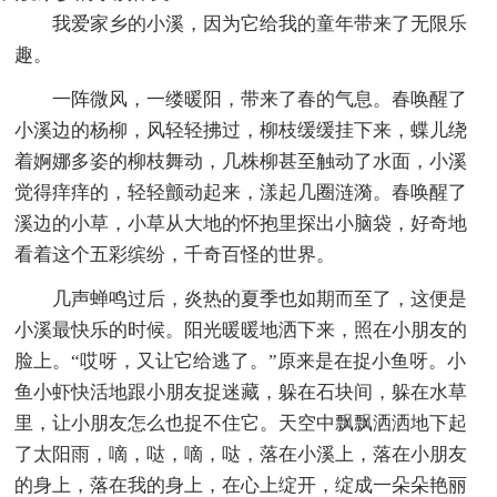
我爱家乡的小溪，因为它给我的童年带来了无限乐
趣。
一阵微风，一缕暖阳，带来了春的气息。春唤醒了
小溪边的杨柳，风轻轻拂过，柳枝缓缓挂下来，蝶儿绕
着婀娜多姿的柳枝舞动，几株柳甚至触动了水面，小溪
觉得痒痒的，轻轻颤动起来，漾起几圈涟漪。春唤醒了
溪边的小草，小草从大地的怀抱里探出小脑袋，好奇地
看着这个五彩缤纷，千奇百怪的世界。
几声蝉鸣过后，炎热的夏季也如期而至了，这便是
小溪最快乐的时候。阳光暖暖地洒下来，照在小朋友的
脸上。“哎呀，又让它给逃了。”原来是在捉小鱼呀。小
鱼小虾快活地跟小朋友捉迷藏，躲在石块间，躲在水草
里，让小朋友怎么也捉不住它。天空中飘飘洒洒地下起
了太阳雨，嘀，哒，嘀，哒，落在小溪上，落在小朋友
的身上，落在我的身上，在心上绽开，绽成一朵朵艳丽