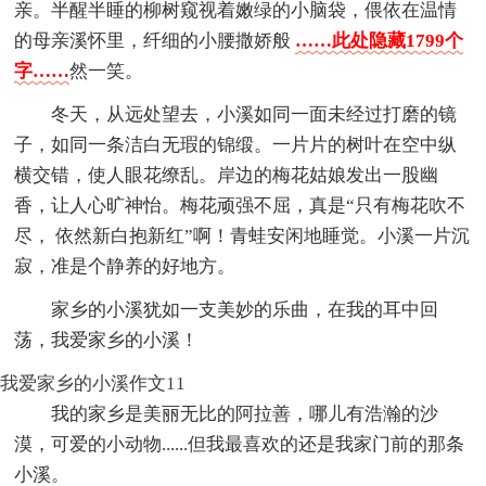
亲。半醒半睡的柳树窥视着嫩绿的小脑袋，偎依在温情
的母亲溪怀里，纤细的小腰撒娇般
……此处隐藏1799个
字……
然一笑。
冬天，从远处望去，小溪如同一面未经过打磨的镜
子，如同一条洁白无瑕的锦缎。一片片的树叶在空中纵
横交错，使人眼花缭乱。岸边的梅花姑娘发出一股幽
香，让人心旷神怡。梅花顽强不屈，真是“只有梅花吹不
尽， 依然新白抱新红”啊！青蛙安闲地睡觉。小溪一片沉
寂，准是个静养的好地方。
家乡的小溪犹如一支美妙的乐曲，在我的耳中回
荡，我爱家乡的小溪！
我爱家乡的小溪作文11
我的家乡是美丽无比的阿拉善，哪儿有浩瀚的沙
漠，可爱的小动物......但我最喜欢的还是我家门前的那条
小溪。