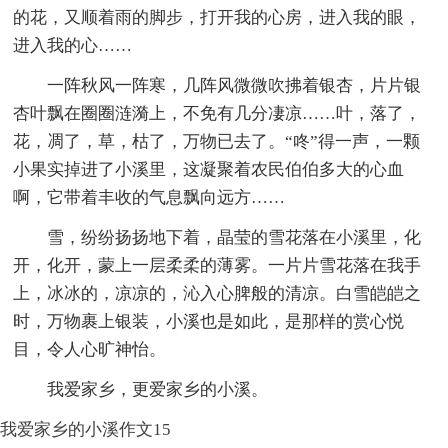
的花，又顺着雨的脚步，打开我的心房，进入我的眼，
进入我的心……
一阵秋风一阵寒，几阵风微微吹拂着银杏，片片银
杏叶飘在圈圈涟漪上，不免有几分凄凉……叶，落了，
花，凋了，草，枯了，万物已去了。“咚”得一声，一颗
小果实掉进了小溪里，这凝聚着农民伯伯多大的心血
啊，它带着丰收的气息飘向远方……
雪，纷纷扬扬地下着，晶莹的雪花落在小溪里，化
开，化开，蒙上一层柔柔的薄雾。一片片雪花落在我手
上，冰冰的，凉凉的，沁入心脾般的清凉。白雪皑皑之
时，万物裹上银装，小溪也是如此，是那样的赏心悦
目，令人心旷神怡。
我爱家乡，更爱家乡的小溪。
我爱家乡的小溪作文15