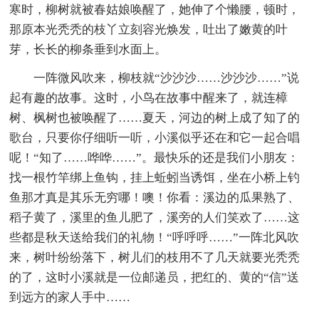
寒时，柳树就被春姑娘唤醒了，她伸了个懒腰，顿时，
那原本光秃秃的枝丫立刻容光焕发，吐出了嫩黄的叶
芽，长长的柳条垂到水面上。
一阵微风吹来，柳枝就“沙沙沙……沙沙沙……”说
起有趣的故事。这时，小鸟在故事中醒来了，就连樟
树、枫树也被唤醒了……夏天，河边的树上成了知了的
歌台，只要你仔细听一听，小溪似乎还在和它一起合唱
呢！“知了……哗哗……”。最快乐的还是我们小朋友：
找一根竹竿绑上鱼钩，挂上蚯蚓当诱饵，坐在小桥上钓
鱼那才真是其乐无穷哪！噢！你看：溪边的瓜果熟了、
稻子黄了，溪里的鱼儿肥了，溪旁的人们笑欢了……这
些都是秋天送给我们的礼物！“呼呼呼……”一阵北风吹
来，树叶纷纷落下，树儿们的枝用不了几天就要光秃秃
的了，这时小溪就是一位邮递员，把红的、黄的“信”送
到远方的家人手中……