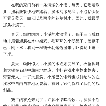
在我的家门前有一条清澈的小溪，每天，它唱着歌
儿，扭着腰欢快地奔跑着。溪水清澈见底，不必抬头便
可看见蓝天、白云以及两岸的花草树木。因此，我最爱
那条小溪了。
春天，细雨绵绵，小溪的水涨满了。鸭子三五成群
地扑扇着翅膀在水中嬉戏。毛茸茸的小鹅见了，羡慕不
已，刚下水，看到一群鸭子朝这边游来，吓得马上逃回
了岸。
夏天，骄阳似火，小溪的水逐渐变浅了。石蟹挥舞
着大钳在石缝中悠闲地纳凉。小虾在浅水中划来划去，
旁若无人。一群大脑袋、小尾巴的蝌蚪也成群结队的在
浅水中自由自在地玩耍着。有时，它们就成了我们的战
利品。
繁忙的双抢来到了，许多小渠唱着歌儿，源源不断