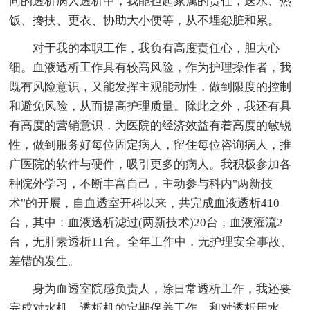
同的透析病人透析中，我能担起家属的责任，送水、热
饭、搀扶、更衣、协助大小便等，从不埋怨脏和累。
对于我的本职工作，我负有高度责任心，胆大心
细。血液透析工作具有较高风险，作为护理操作者，我
既有风险意识，又能发挥主观能动性，做到限度的控制
和避免风险，从而提高护理质量。除此之外，我还有具
有高度的营销意识，为医院的经济效益有着高度的敏锐
性，做到服务好每位固定病人，留住每位咨询病人，推
广医院的软件与硬件，吸引更多的病人。我积极参加各
种院外学习，不断丰富自己，主动参与科内"两新技
术"的开展，自血透室开科以来，共完成血液透析410
台，其中：血液透析滤过(两新技术)20台，血液灌流2
台，无肝素透析11台。全年工作中，无护理安全事故、
差错的发生。
身为血透室院感负责人，除日常透析工作，我还要
完成对水机、透析机的定期保养工作，和对透析用水、