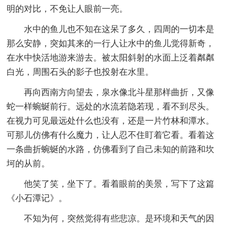
明的对比，不免让人眼前一亮。
水中的鱼儿也不知在这呆了多久，四周的一切本是
那么安静，突如其来的一行人让水中的鱼儿觉得新奇，
在水中快活地游来游去。被太阳斜射的水面上泛着粼粼
白光，周围石头的影子也投射在水里。
再向西南方向望去，泉水像北斗星那样曲折，又像
蛇一样蜿蜒前行。远处的水流若隐若现，看不到尽头。
在视力可见最远处什么也没有，还是一片竹林和潭水。
可那儿仿佛有什么魔力，让人忍不住盯着它看。看着这
一条曲折蜿蜒的水路，仿佛看到了自己未知的前路和坎
坷的从前。
他笑了笑，坐下了。看着眼前的美景，写下了这篇
《小石潭记》。
不知为何，突然觉得有些悲凉。是环境和天气的因