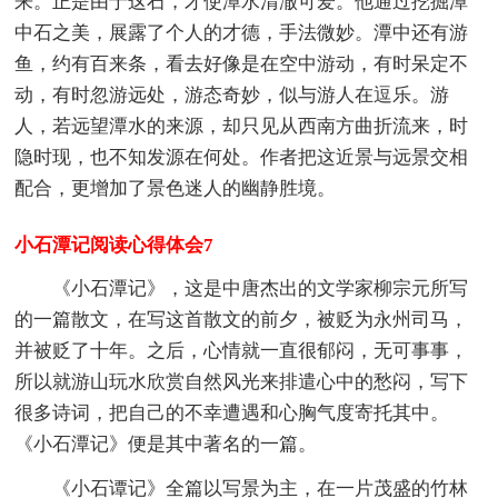
来。正是由于这石，才使潭水清澈可爱。他通过挖掘潭
中石之美，展露了个人的才德，手法微妙。潭中还有游
鱼，约有百来条，看去好像是在空中游动，有时呆定不
动，有时忽游远处，游态奇妙，似与游人在逗乐。游
人，若远望潭水的来源，却只见从西南方曲折流来，时
隐时现，也不知发源在何处。作者把这近景与远景交相
配合，更增加了景色迷人的幽静胜境。
小石潭记阅读心得体会7
《小石潭记》，这是中唐杰出的文学家柳宗元所写
的一篇散文，在写这首散文的前夕，被贬为永州司马，
并被贬了十年。之后，心情就一直很郁闷，无可事事，
所以就游山玩水欣赏自然风光来排遣心中的愁闷，写下
很多诗词，把自己的不幸遭遇和心胸气度寄托其中。
《小石潭记》便是其中著名的一篇。
《小石谭记》全篇以写景为主，在一片茂盛的竹林