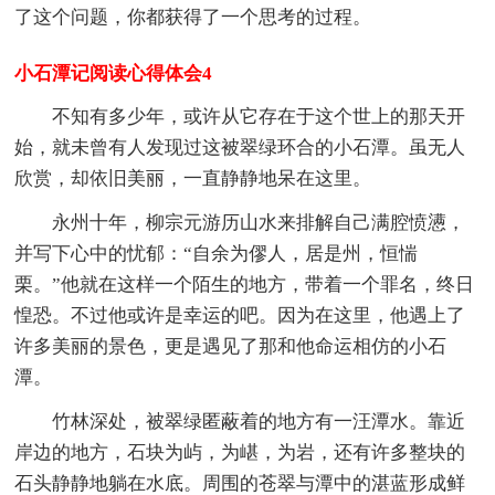
了这个问题，你都获得了一个思考的过程。
小石潭记阅读心得体会4
不知有多少年，或许从它存在于这个世上的那天开
始，就未曾有人发现过这被翠绿环合的小石潭。虽无人
欣赏，却依旧美丽，一直静静地呆在这里。
永州十年，柳宗元游历山水来排解自己满腔愤懑，
并写下心中的忧郁：“自余为僇人，居是州，恒惴
栗。”他就在这样一个陌生的地方，带着一个罪名，终日
惶恐。不过他或许是幸运的吧。因为在这里，他遇上了
许多美丽的景色，更是遇见了那和他命运相仿的小石
潭。
竹林深处，被翠绿匿蔽着的地方有一汪潭水。靠近
岸边的地方，石块为屿，为嵁，为岩，还有许多整块的
石头静静地躺在水底。周围的苍翠与潭中的湛蓝形成鲜