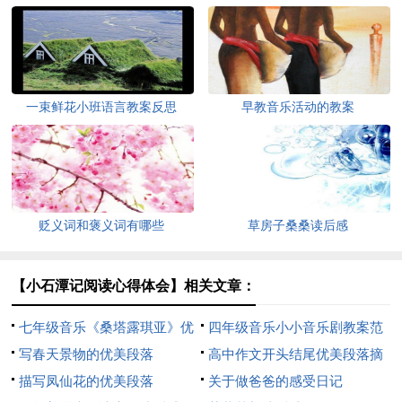
一束鲜花小班语言教案反思
早教音乐活动的教案
贬义词和褒义词有哪些
草房子桑桑读后感
【小石潭记阅读心得体会】相关文章：
七年级音乐《桑塔露琪亚》优
四年级音乐小小音乐剧教案范
秀教案
写春天景物的优美段落
文
高中作文开头结尾优美段落摘
描写凤仙花的优美段落
抄
关于做爸爸的感受日记