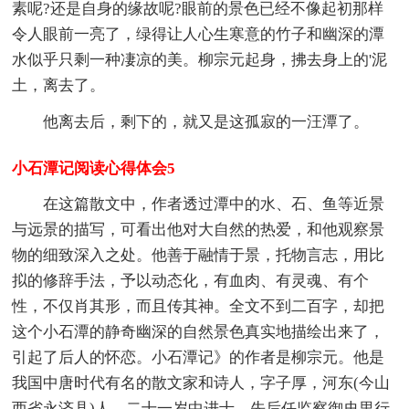
素呢?还是自身的缘故呢?眼前的景色已经不像起初那样
令人眼前一亮了，绿得让人心生寒意的竹子和幽深的潭
水似乎只剩一种凄凉的美。柳宗元起身，拂去身上的'泥
土，离去了。
他离去后，剩下的，就又是这孤寂的一汪潭了。
小石潭记阅读心得体会5
在这篇散文中，作者透过潭中的水、石、鱼等近景
与远景的描写，可看出他对大自然的热爱，和他观察景
物的细致深入之处。他善于融情于景，托物言志，用比
拟的修辞手法，予以动态化，有血肉、有灵魂、有个
性，不仅肖其形，而且传其神。全文不到二百字，却把
这个小石潭的静奇幽深的自然景色真实地描绘出来了，
引起了后人的怀恋。小石潭记》的作者是柳宗元。他是
我国中唐时代有名的散文家和诗人，字子厚，河东(今山
西省永济县)人，二十一岁中进士，先后任监察御史里行