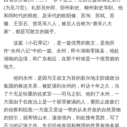
(为见习官)、礼部员外郎、邵州刺史、柳州刺史等职。他
和同时代的韩愈、及宋代的欧阳修、苏洵、苏轼、苏
辙、王安石、曾巩等八人，被后人合称为“唐宋八大
家”，都是写散文的能手。
这篇《小石潭记》，是一篇优秀的散文，是他所
作“永州八记”中的一篇。永州，即今湖南零陵县，地处
湖南的边境，和广东相近，在那个时候是一个很荒僻的
地方。
他到永州，是因与王叔文为首的新兴地主阶级政治
集团的株连关系，被贬谪到永州的，时达十年之久，当
了个无足轻重的佐贰官——司马之职。他到了永州，一
方面由于在政治上是一个获罪被谪的人，要防止政敌们
的侦察和陷害;一方面又受这一带的从未开发的自然景物
的招引，就寄情山水，漫游境内，到处搜奇觅胜，写了
不少的记游之作，先后经他发现和整理的胜景有很多篇