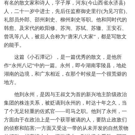
有名的散文家和诗人，字子厚，河东(今山西省永济县)
人，二十一岁中进士，先后任监察御史里行(为见习官)、
礼部员外郎、邵州刺史、柳州刺史等职。他和同时代的
韩愈、及宋代的欧阳修、苏洵、苏轼、苏辙、王安石、
曾巩等八人，被后人合称为“唐宋八大家”，都是写散文
的能手。
这篇《小石潭记》，是一篇优秀的散文，是他所
作“永州八记”中的一篇。永州，即今湖南零陵县，地处
湖南的边境，和广东相近，在那个时候是一个很荒僻的
地方。
他到永州，是因与王叔文为首的新兴地主阶级政治
集团的株连关系，被贬谪到永州的，时达十年之久，当
了个无足轻重的佐贰官——司马之职。他到了永州，一
方面由于在政治上是一个获罪被谪的人，要防止政敌们
的侦察和陷害;一方面又受这一带的从未开发的自然景物