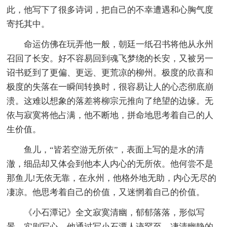
此，他写下了很多诗词，把自己的不幸遭遇和心胸气度
寄托其中。
命运仿佛在玩弄他一般，朝廷一纸召书将他从永州
召回了长安。好不容易回到魂飞梦绕的长安，又被另一
诏书贬到了更偏、更远、更荒凉的柳州。极度的欣喜和
极度的失落在一瞬间转换时，很容易让人的心态彻底崩
溃。这难以想象的落差将柳宗元推向了绝望的边缘。无
依与寂寞将他占满，他不断地，拼命地思考着自己的人
生价值。
鱼儿，“皆若空游无所依”，表面上写的是水的清
澈，细品却又体会到他本人内心的无所依。他何尝不是
那鱼儿!无依无靠，在永州，他格外地无助，内心无尽的
凄凉。他思考着自己的价值，又迷惘着自己的价值。
《小石潭记》全文寂寞清幽，郁郁落落，形似写
景，实则写心。他通过写小石潭人迹罕至，凄清幽静的