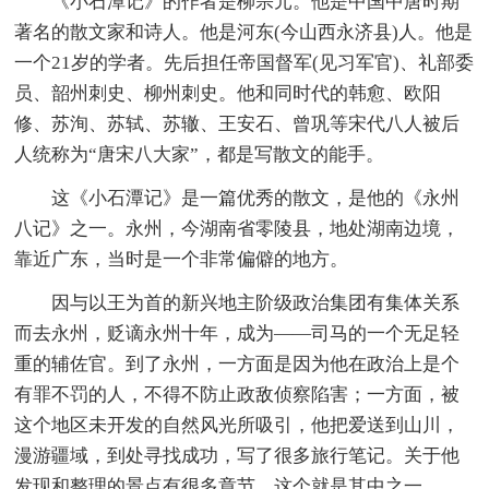
《小石潭记》的作者是柳宗元。他是中国中唐时期
著名的散文家和诗人。他是河东(今山西永济县)人。他是
一个21岁的学者。先后担任帝国督军(见习军官)、礼部委
员、韶州刺史、柳州刺史。他和同时代的韩愈、欧阳
修、苏洵、苏轼、苏辙、王安石、曾巩等宋代八人被后
人统称为“唐宋八大家”，都是写散文的能手。
这《小石潭记》是一篇优秀的散文，是他的《永州
八记》之一。永州，今湖南省零陵县，地处湖南边境，
靠近广东，当时是一个非常偏僻的地方。
因与以王为首的新兴地主阶级政治集团有集体关系
而去永州，贬谪永州十年，成为——司马的一个无足轻
重的辅佐官。到了永州，一方面是因为他在政治上是个
有罪不罚的人，不得不防止政敌侦察陷害；一方面，被
这个地区未开发的自然风光所吸引，他把爱送到山川，
漫游疆域，到处寻找成功，写了很多旅行笔记。关于他
发现和整理的景点有很多章节，这个就是其中之一。