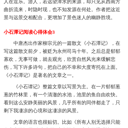
人在逗乐。游人，若远望潭水的来源，却只见从西南方
曲折流来，时隐时现，也不知发源在何处。作者把这近
景与远景交相配合，更增加了景色迷人的幽静胜境。
小石潭记阅读心得体会3
中唐杰出作家柳宗元的一篇散文《小石潭记》，在
写这篇散文前夕，被贬为永州司马十年。之后总是郁郁
寡欢，无事可做，就去观光，欣赏自然风光来缓解悲
伤，写下许多诗句，把自己的不幸和大度寄托在上面。
《小石潭记》是著名的文章之一。
《小石谭记》整篇文章以写景为主。在一片郁郁葱
葱的竹林里，有一个清澈的水池，池里的鱼自由欢快。
看到这么安静美丽的风景，几乎所有的同伴都走了，只
剩下我凄凉的心境和这凄凉的风景。
文章的语言也很贴切。比如《所有人别无选择只能