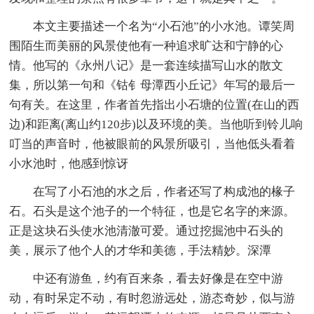
本文主要描述一个名为“小石池”的小水池。谭笑周
围陌生而美丽的风景使他有一种追求旷达和宁静的心
情。他写的《永州八记》是一套连续描写山水的散文
集，所以第一句和《钴钅母潭西小丘记》年写的最后一
句有关。在这里，作者首先指出小石塘的位置(在山的西
边)和距离(离山约120步)以及环境的美。当他听到铃儿响
叮当的声音时，他被眼前的风景所吸引，当他低头看着
小水池时，他感到惊讶
在写了小石池的水之后，作者还写了构成池的椽子
石。石头是这个池子的一个特征，也是它名字的来源。
正是这块石头使水池清澈可爱。通过挖掘池中石头的
美，展示了他个人的才华和美德，手法精妙。深潭
中还有游鱼，约有百来条，看去好像是在空中游
动，有时呆定不动，有时忽游远处，游态奇妙，似与游