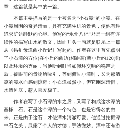
章，这篇就是其中的一篇。
本篇主要描写的是一个被名为“小石潭”的小潭。在
小潭周围的奇异清丽，具有充满生机的景色，使他有种
追求旷达静默的心境。他写的“永州八记”乃是一组有连
续性的描写山水的散文，因而开头一句就是联系上一篇
从《钴钅母潭西小丘记》写起的。作者在这里首先点明
了小石潭的方位(在小丘的西边)和距离(离小丘约120步)
以及环境的秀丽，当他听到叮当如佩环交响的鸣声之
后，被眼前的景物所吸引，等到俯见小潭时，又为那清
凉的潭水而感到惊奇：小石潭虽然小，但它幽深清悄，
水清见底，惹人喜爱极了。
作者在写了小石潭的水之后，又写了构成这水潭的
基椽—石。石是这个潭的一个特色，也是它得名的由
来。正是由于这石，才使潭水清澈可爱。他通过挖掘潭
中石之美，展露了个人的才德，手法微妙。潭中还有游