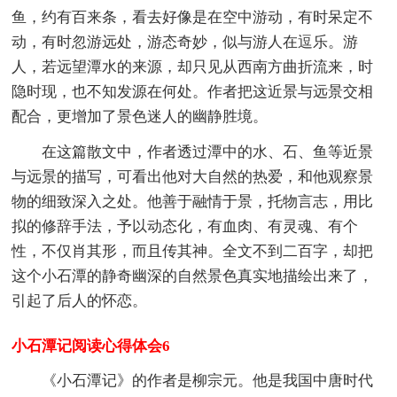
鱼，约有百来条，看去好像是在空中游动，有时呆定不
动，有时忽游远处，游态奇妙，似与游人在逗乐。游
人，若远望潭水的来源，却只见从西南方曲折流来，时
隐时现，也不知发源在何处。作者把这近景与远景交相
配合，更增加了景色迷人的幽静胜境。
在这篇散文中，作者透过潭中的水、石、鱼等近景
与远景的描写，可看出他对大自然的热爱，和他观察景
物的细致深入之处。他善于融情于景，托物言志，用比
拟的修辞手法，予以动态化，有血肉、有灵魂、有个
性，不仅肖其形，而且传其神。全文不到二百字，却把
这个小石潭的静奇幽深的自然景色真实地描绘出来了，
引起了后人的怀恋。
小石潭记阅读心得体会6
《小石潭记》的作者是柳宗元。他是我国中唐时代