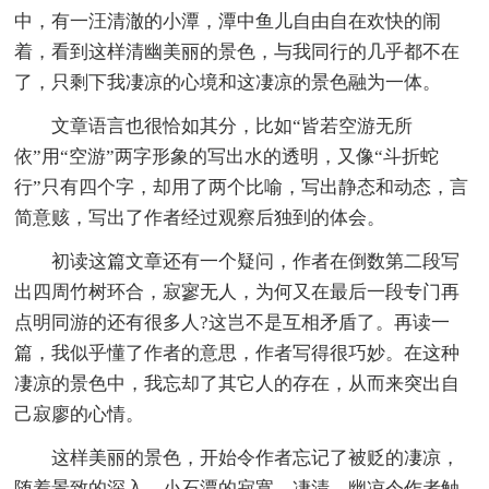
中，有一汪清澈的小潭，潭中鱼儿自由自在欢快的闹
着，看到这样清幽美丽的景色，与我同行的几乎都不在
了，只剩下我凄凉的心境和这凄凉的景色融为一体。
文章语言也很恰如其分，比如“皆若空游无所
依”用“空游”两字形象的写出水的透明，又像“斗折蛇
行”只有四个字，却用了两个比喻，写出静态和动态，言
简意赅，写出了作者经过观察后独到的体会。
初读这篇文章还有一个疑问，作者在倒数第二段写
出四周竹树环合，寂寥无人，为何又在最后一段专门再
点明同游的还有很多人?这岂不是互相矛盾了。再读一
篇，我似乎懂了作者的意思，作者写得很巧妙。在这种
凄凉的景色中，我忘却了其它人的存在，从而来突出自
己寂廖的心情。
这样美丽的景色，开始令作者忘记了被贬的凄凉，
随着景致的深入，小石潭的寂寞、凄清、幽凉令作者触