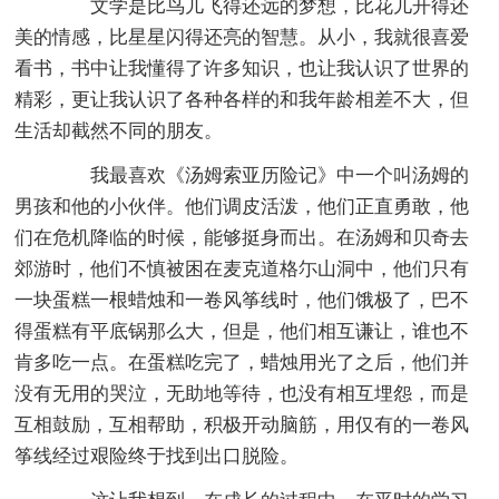
文学是比鸟儿飞得还远的梦想，比花儿开得还
美的情感，比星星闪得还亮的智慧。从小，我就很喜爱
看书，书中让我懂得了许多知识，也让我认识了世界的
精彩，更让我认识了各种各样的和我年龄相差不大，但
生活却截然不同的朋友。
我最喜欢《汤姆索亚历险记》中一个叫汤姆的
男孩和他的小伙伴。他们调皮活泼，他们正直勇敢，他
们在危机降临的时候，能够挺身而出。在汤姆和贝奇去
郊游时，他们不慎被困在麦克道格尓山洞中，他们只有
一块蛋糕一根蜡烛和一卷风筝线时，他们饿极了，巴不
得蛋糕有平底锅那么大，但是，他们相互谦让，谁也不
肯多吃一点。在蛋糕吃完了，蜡烛用光了之后，他们并
没有无用的哭泣，无助地等待，也没有相互埋怨，而是
互相鼓励，互相帮助，积极开动脑筋，用仅有的一卷风
筝线经过艰险终于找到出口脱险。